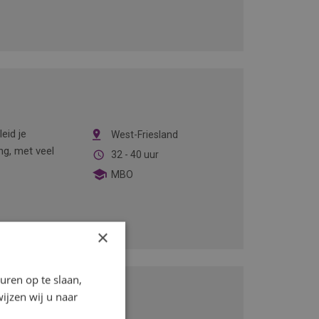
eid je
West-Friesland
ng, met veel
32 - 40 uur
MBO
×
ren op te slaan,
ijzen wij u naar
etechniek