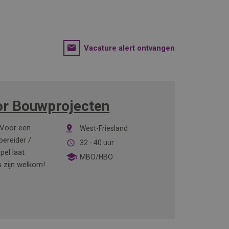
Vacature alert ontvangen
or Bouwprojecten
? Voor een
West-Friesland
bereider /
32 - 40 uur
pel laat
MBO/HBO
s zijn welkom!