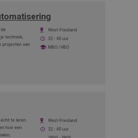
tomatisering
erde
West-Friesland
je techniek,
32 - 40 uur
e projecten van
MBO
HBO
écht te leren.
West-Friesland
jpen hoe een
32 - 40 uur
ialen,
2800
-
3800