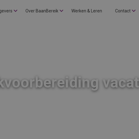
gevers
Over BaanBereik
Werken & Leren
Contact
voorbereiding vaca