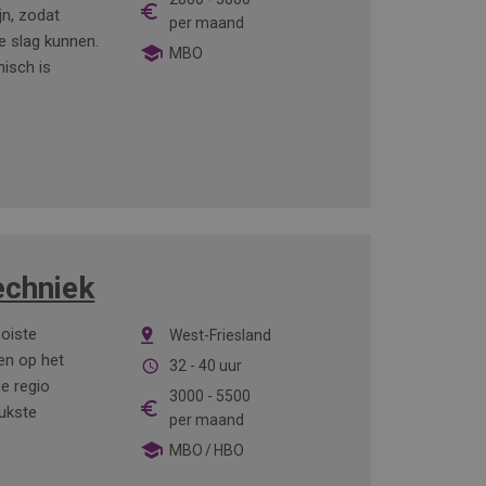
jn, zodat
per maand
e slag kunnen.
MBO
isch is
echniek
ooiste
West-Friesland
en op het
32 - 40 uur
e regio
3000
-
5500
eukste
per maand
MBO
HBO