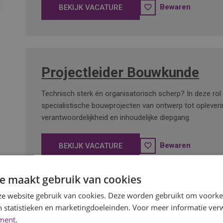
Bewaren
BEKIJK VACATURE
Projectleider Bouwkunde
Technisch sterk én organisatorisch scherp? In deze rol l
specialistische bouwprojecten van ontwerp tot opleveri
verantwoordelijkheid en inhoudelijke diepgang.
Bewaren
BEKIJK VACATURE
e maakt gebruik van cookies
e website gebruik van cookies. Deze worden gebruikt om voorkeu
 statistieken en marketingdoeleinden. Voor meer informatie verw
Werkvoorbereider Installati
ement
.