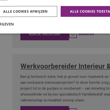
Zorg jij ervoor dat alles op rolletjes loopt binnen servic
onderhoud? In deze dynamische rol ben je de verbinde
ALLE COOKIES AFWIJZEN
ALLE COOKIES TOEST
tussen techniek, klant en uitvoering. Jij weet precies wat
om het werk soepel en efficiënt te laten verlopen.
ERGEVEN
Bewaren
BEKIJK VACATURE
Werkvoorbereider Interieur
Ben jij technisch sterk, heb je gevoel voor maatwerk en
aan exclusieve interieurprojecten? In deze functie zorg j
project tot in de puntjes is voorbereid – van inmeting t
afwisselende rol bij een specialistisch familiebedrijf wa
vakmanschap en kwaliteit voorop staan.