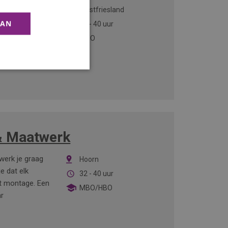
e en
Westfriesland
nde schakel
AAN
32 - 40 uur
 er nodig is
MBO
 & Maatwerk
 werk je graag
Hoorn
e dat elk
32 - 40 uur
ot montage. Een
MBO/HBO
ar