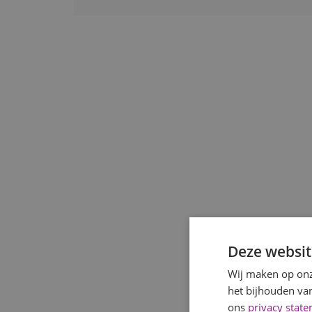
Deze websit
Wij maken op onz
het bijhouden van
ons
privacy stat