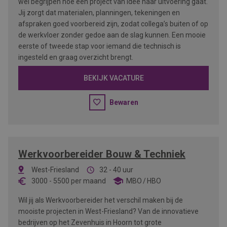
wel begrijpen hoe een project van idee naar uitvoering gaat.
Jij zorgt dat materialen, planningen, tekeningen en
afspraken goed voorbereid zijn, zodat collega’s buiten of op
de werkvloer zonder gedoe aan de slag kunnen. Een mooie
eerste of tweede stap voor iemand die technisch is
ingesteld en graag overzicht brengt.
BEKIJK VACATURE
Bewaren
Werkvoorbereider Bouw & Techniek
West-Friesland
32 - 40 uur
3000
-
5500
per maand
MBO
HBO
Wil jij als Werkvoorbereider het verschil maken bij de
mooiste projecten in West-Friesland? Van de innovatieve
bedrijven op het Zevenhuis in Hoorn tot grote