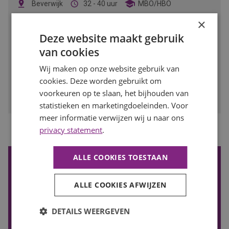
Beverwijk
32 - 40 uur
MBO/HBO
×
Als werkvoorbereider zorg jij dat renovatieprojecten soepel
verlopen. Jij regelt, plant en coördineert alles wat nodig is
Deze website maakt gebruik
om bestaande woningen klaar te maken voor de toekomst.
van cookies
BEKIJK VACATURE
Wij maken op onze website gebruik van
cookies. Deze worden gebruikt om
Bewaren
voorkeuren op te slaan, het bijhouden van
statistieken en marketingdoeleinden. Voor
meer informatie verwijzen wij u naar ons
privacy statement
.
1
Vorige
Volgende
ALLE COOKIES TOESTAAN
De nieuwste vacatures ontvangen?
Wil je de nieuwste vacatures in je mail ontvangen? Schrijf je
ALLE COOKIES AFWIJZEN
in voor onze vacature alert!
VACATURE ALERT ONTVANGEN
DETAILS WEERGEVEN