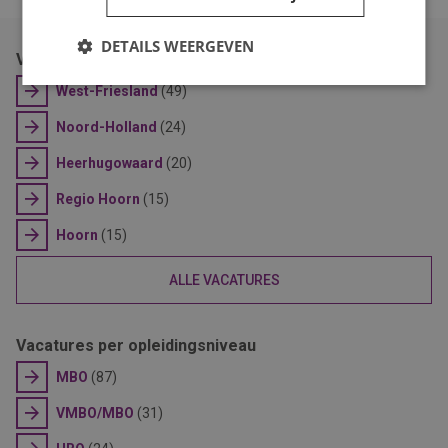
DETAILS WEERGEVEN
Vacatures per plaats
West-Friesland
(49)
Noord-Holland
(24)
Heerhugowaard
(20)
Regio Hoorn
(15)
Hoorn
(15)
ALLE VACATURES
Vacatures per opleidingsniveau
MBO
(87)
VMBO/MBO
(31)