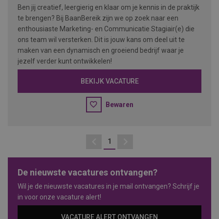
Ben jij creatief, leergierig en klaar om je kennis in de praktijk
te brengen? Bij BaanBereik zijn we op zoek naar een
enthousiaste Marketing- en Communicatie Stagiair(e) die
ons team wil versterken. Dit is jouw kans om deel uit te
maken van een dynamisch en groeiend bedrijf waar je
jezelf verder kunt ontwikkelen!
BEKIJK VACATURE
Bewaren
1
Vorige
Volgende
De nieuwste vacatures ontvangen?
Wil je de nieuwste vacatures in je mail ontvangen? Schrijf je
in voor onze vacature alert!
VACATURE ALERT ONTVANGEN