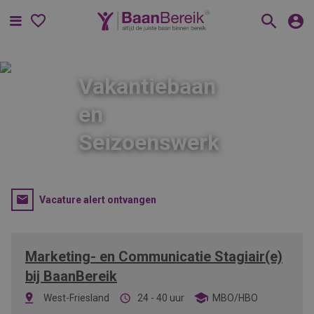
Menu
Vakantiebaan
en
Seizoenswerk
Vacature alert ontvangen
Marketing- en Communicatie Stagiair(e)
bij BaanBereik
West-Friesland
24 - 40 uur
MBO/HBO