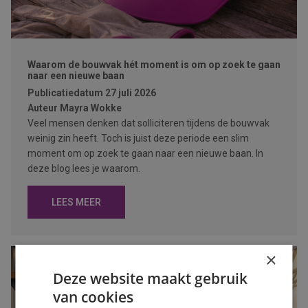
Waarom de bouwvak hét moment is om op zoek te gaan
naar een nieuwe baan
Publicatiedatum
27 juli 2026
Auteur
Mayra Wokke
Veel mensen denken dat solliciteren tijdens de bouwvak
weinig zin heeft. Toch is juist deze periode een slim
moment om op zoek te gaan naar een nieuwe baan. In
deze blog lees je waarom.
LEES MEER
×
Deze website maakt gebruik
van cookies