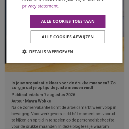
privacy statement
.
ALLE COOKIES TOESTAAN
ALLE COOKIES AFWIJZEN
DETAILS WEERGEVEN
Is jouw organisatie klaar voor de drukke maanden? Zo
zorg je dat je op tijd de juiste mensen vindt
Publicatiedatum
7 augustus 2026
Auteur
Mayra Wokke
Na de zomervakantie komt de arbeidsmarkt weer volop in
beweging. Voor werkgevers is dit hét moment om vooruit
te kijken en op tijd in te spelen op de personeelsbehoefte
voor de drukke maanden. In deze blog lees je waarom