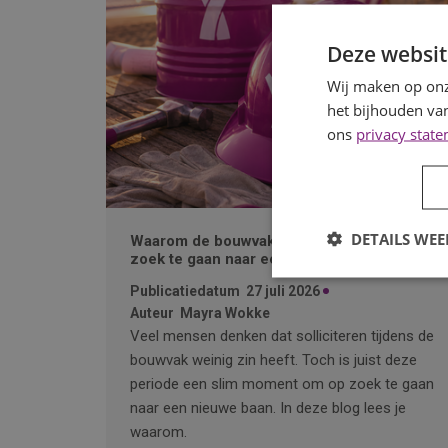
Deze websit
Wij maken op onz
het bijhouden van
ons
privacy stat
DETAILS WE
Waarom de bouwvak hét moment is om op
zoek te gaan naar een nieuwe baan
Publicatiedatum
27 juli 2026
Auteur
Mayra Wokke
Veel mensen denken dat solliciteren tijdens de
bouwvak weinig zin heeft. Toch is juist deze
periode een slim moment om op zoek te gaan
naar een nieuwe baan. In deze blog lees je
waarom.