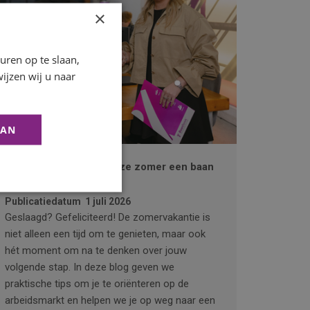
×
ren op te slaan,
ijzen wij u naar
AAN
Geslaagd! Zo vind je deze zomer een baan
die bij je past
Publicatiedatum
1 juli 2026
Geslaagd? Gefeliciteerd! De zomervakantie is
niet alleen een tijd om te genieten, maar ook
hét moment om na te denken over jouw
volgende stap. In deze blog geven we
praktische tips om je te oriënteren op de
arbeidsmarkt en helpen we je op weg naar een