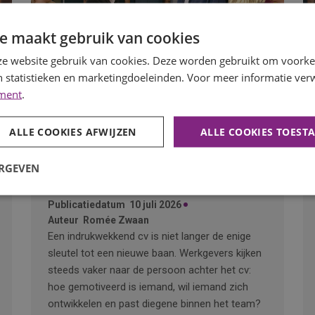
e maakt gebruik van cookies
e website gebruik van cookies. Deze worden gebruikt om voorkeu
 statistieken en marketingdoeleinden. Voor meer informatie verw
ement
.
ALLE COOKIES AFWIJZEN
ALLE COOKIES TOEST
ERGEVEN
Waarom motivatie steeds belangrijker wordt
dan een perfect cv
Publicatiedatum
10 juli 2026
Auteur
Romée Zwaan
Een indrukwekkend cv is niet langer de enige
sleutel tot een nieuwe baan. Werkgevers kijken
steeds vaker naar de persoon achter het cv:
hoe gemotiveerd is iemand, wil iemand zich
ontwikkelen en past diegene binnen het team?