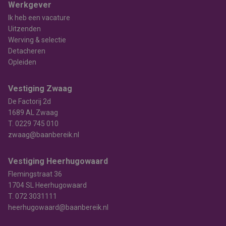
Werkgever
Ik heb een vacature
Uitzenden
Werving & selectie
Detacheren
Opleiden
Vestiging Zwaag
De Factorij 2d
1689 AL Zwaag
T.
0229 745 010
zwaag@baanbereik.nl
Vestiging Heerhugowaard
Flemingstraat 36
1704 SL Heerhugowaard
T.
072 3031111
heerhugowaard@baanbereik.nl