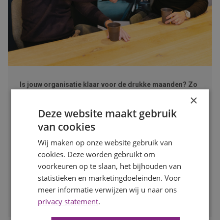
Is jouw organisatie klaar voor de drukke maanden? Zo
zorg je dat je op tijd de juiste mensen vindt
×
Publicatiedatum
7 augustus 2026
Deze website maakt gebruik
Auteur
Mayra Wokke
van cookies
Na de zomervakantie komt de arbeidsmarkt weer volop in
beweging. Voor werkgevers is dit hét moment om vooruit
Wij maken op onze website gebruik van
te kijken en op tijd in te spelen op de personeelsbehoefte
cookies. Deze worden gebruikt om
voor de drukke maanden. In deze blog lees je waarom
voorkeuren op te slaan, het bijhouden van
vroeg starten met werven het verschil kan maken.
statistieken en marketingdoeleinden. Voor
meer informatie verwijzen wij u naar ons
LEES MEER
privacy statement
.