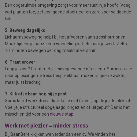
Een opgeruimde omgeving zorgt voor meer rust in je hoofd. Voeg
wat planten toe, zet een goede stoel neer en zorg voor voldoende
licht.
5. Beweeg dagelijks
Lichaamsbeweging helpt bij het afvoeren van stresshormonen.
Maak tijdens je pauze een wandeling of fiets naar je werk. Zelfs
10 minuten bewegen per dag maakt al verschil.
6. Praat erover
Loop je vast? Praat met je leidinggevende of collega. Samen kijk je
naar oplossingen. Stress bespreekbaar maken is geen zwakte,
maar juist krachtig.
7. Kijk of je baan nog bij je past
Soms komt werkstress doordat je niet (meer) op de juiste plek zit.
Voel je je structureel opgejaagd, ongezien of uitgeput? Dan is het
misschien tijd voor een
nieuwe stap
.
Werk met plezier = minder stress
Bij BaanBereik kijken we verder dan een cv. We vinden het