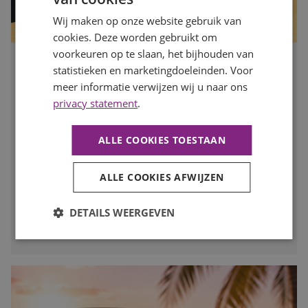
Wij maken op onze website gebruik van
cookies. Deze worden gebruikt om
voorkeuren op te slaan, het bijhouden van
Is jouw organisatie klaar voor de drukke maanden? Zo
statistieken en marketingdoeleinden. Voor
zorg je dat je op tijd de juiste mensen vindt
meer informatie verwijzen wij u naar ons
Publicatiedatum
7 augustus 2026
privacy statement
.
Auteur
Mayra Wokke
Na de zomervakantie komt de arbeidsmarkt weer volop in
ALLE COOKIES TOESTAAN
beweging. Voor werkgevers is dit hét moment om vooruit
te kijken en op tijd in te spelen op de personeelsbehoefte
voor de drukke maanden. In deze blog lees je waarom
ALLE COOKIES AFWIJZEN
vroeg starten met werven het verschil kan maken.
DETAILS WEERGEVEN
LEES MEER