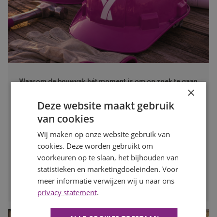
Waarom de bouwvak hét moment is om op zoek te gaan
×
naar een nieuwe baan
Publicatiedatum
27 juli 2026
Deze website maakt gebruik
Auteur
Mayra Wokke
van cookies
Veel mensen denken dat solliciteren tijdens de bouwvak
weinig zin heeft. Toch is juist deze periode een slim
Wij maken op onze website gebruik van
moment om op zoek te gaan naar een nieuwe baan. In
cookies. Deze worden gebruikt om
deze blog lees je waarom.
voorkeuren op te slaan, het bijhouden van
statistieken en marketingdoeleinden. Voor
LEES MEER
meer informatie verwijzen wij u naar ons
privacy statement
.