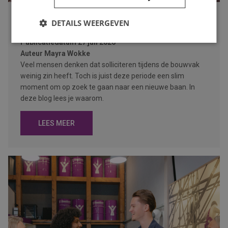
Waarom de bouwvak hét moment is om op zoek te gaan
DETAILS WEERGEVEN
naar een nieuwe baan
Publicatiedatum
27 juli 2026
Auteur
Mayra Wokke
Veel mensen denken dat solliciteren tijdens de bouwvak
weinig zin heeft. Toch is juist deze periode een slim
moment om op zoek te gaan naar een nieuwe baan. In
deze blog lees je waarom.
LEES MEER