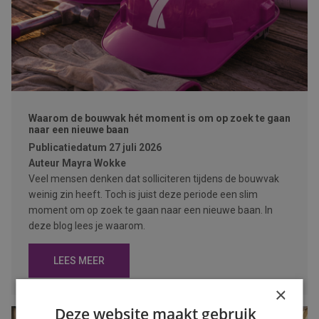
Waarom de bouwvak hét moment is om op zoek te gaan
naar een nieuwe baan
Publicatiedatum
27 juli 2026
Auteur
Mayra Wokke
Veel mensen denken dat solliciteren tijdens de bouwvak
weinig zin heeft. Toch is juist deze periode een slim
moment om op zoek te gaan naar een nieuwe baan. In
deze blog lees je waarom.
LEES MEER
×
Deze website maakt gebruik