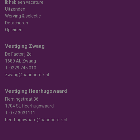
Ik heb een vacature
Uitzenden
Werving & selectie
Detacheren
Opleiden
Vestiging Zwaag
De Factorij 2d
1689 AL Zwaag
T.
0229 745 010
zwaag@baanbereik.nl
Vestiging Heerhugowaard
Flemingstraat 36
1704 SL Heerhugowaard
T.
072 3031111
heerhugowaard@baanbereik.nl