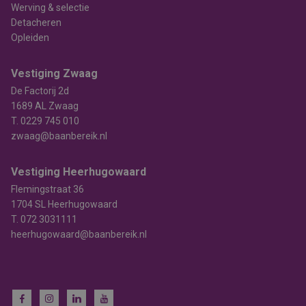
Werving & selectie
Detacheren
Opleiden
Vestiging Zwaag
De Factorij 2d
1689 AL Zwaag
T.
0229 745 010
zwaag@baanbereik.nl
Vestiging Heerhugowaard
Flemingstraat 36
1704 SL Heerhugowaard
T.
072 3031111
heerhugowaard@baanbereik.nl