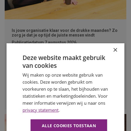
Is jouw organisatie klaar voor de drukke maanden? Zo
zorg je dat je op tijd de juiste mensen vindt
Publicatiedatum
7 augustus 2026
×
Auteur
Mayra Wokke
Na de zomervakantie komt de arbeidsmarkt weer volop in
Deze website maakt gebruik
beweging. Voor werkgevers is dit hét moment om vooruit
van cookies
te kijken en op tijd in te spelen op de personeelsbehoefte
Wij maken op onze website gebruik van
voor de drukke maanden. In deze blog lees je waarom
vroeg starten met werven het verschil kan maken.
cookies. Deze worden gebruikt om
voorkeuren op te slaan, het bijhouden van
LEES MEER
statistieken en marketingdoeleinden. Voor
meer informatie verwijzen wij u naar ons
privacy statement
.
ALLE COOKIES TOESTAAN