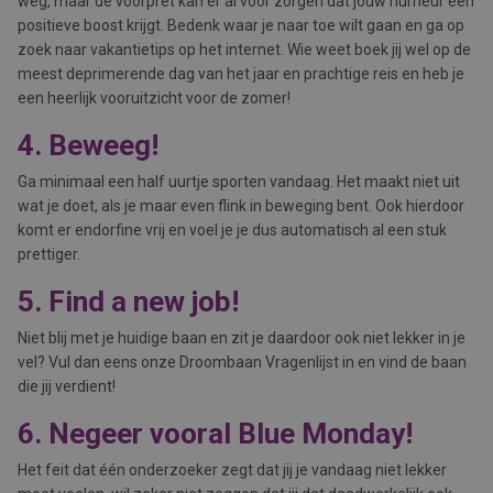
weg, maar de voorpret kan er al voor zorgen dat jouw humeur een
positieve boost krijgt. Bedenk waar je naar toe wilt gaan en ga op
zoek naar vakantietips op het internet. Wie weet boek jij wel op de
meest deprimerende dag van het jaar en prachtige reis en heb je
een heerlijk vooruitzicht voor de zomer!
4. Beweeg!
Ga minimaal een half uurtje sporten vandaag. Het maakt niet uit
wat je doet, als je maar even flink in beweging bent. Ook hierdoor
komt er endorfine vrij en voel je je dus automatisch al een stuk
prettiger.
5. Find a new job!
Niet blij met je huidige baan en zit je daardoor ook niet lekker in je
vel? Vul dan eens
onze Droombaan Vragenlijst in
en vind de baan
die jij verdient!
6. Negeer vooral Blue Monday!
Het feit dat één onderzoeker zegt dat jij je vandaag niet lekker