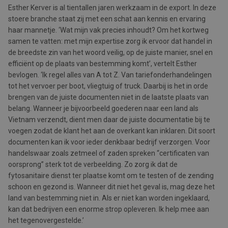
Esther Kerver is al tientallen jaren werkzaam in de export. In deze
stoere branche staat zij met een schat aan kennis en ervaring
haar mannetje. ‘Wat mijn vak precies inhoudt? Om het kortweg
samen te vatten: met mijn expertise zorg ik ervoor dat handel in
de breedste zin van het woord veilig, op de juiste manier, snel en
efficiënt op de plaats van bestemming komt’, vertelt Esther
bevlogen. ‘Ik regel alles van A tot Z. Van tariefonderhandelingen
tot het vervoer per boot, vliegtuig of truck. Daarbij is het in orde
brengen van de juiste documenten niet in de laatste plaats van
belang. Wanneer je bijvoorbeeld goederen naar een land als
Vietnam verzendt, dient men daar de juiste documentatie bij te
voegen zodat de klant het aan de overkant kan inklaren. Dit soort
documenten kan ik voor ieder denkbaar bedrijf verzorgen. Voor
handelswaar zoals zetmeel of zaden spreken “certificaten van
oorsprong” sterk tot de verbeelding. Zo zorg ik dat de
fytosanitaire dienst ter plaatse komt om te testen of de zending
schoon en gezond is. Wanneer dit niet het geval is, mag deze het
land van bestemming niet in. Als er niet kan worden ingeklaard,
kan dat bedrijven een enorme strop opleveren. Ik help mee aan
het tegenovergestelde.’