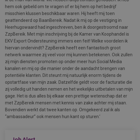
hem ook gebeld om te vragen of er bij hem op het bedrijf
misschien klussen beschikbaar waren. Hij heeft mij toen
geattendeerd op BaanBereik. Nadat ik mij op de vestiging in
Heerhugowaard had ingeschreven, ben ik doorgestroomd naar
ZzpBereik. Met mijn inschrijving bij de Kamer van Koophandel is
EKV Export Ondersteuning immers een feit! Welke voordelen ik
hiervan ondervindt? ZzpBereik heeft een fantastisch groot
netwerk waarmee zij veel voor mij kunnen betekenen. Ook zullen
zij mijn diensten promoten op onder meer hun Social Media
kanalen en mij op die manier onder de aandacht brengen van
potentiële klanten. Dit steunt mij natuurlijk enorm tijdens de
opstartfase van mijn zaak. Datzelfde geldt voor de facturatie die
zij volledig uit handen nemen en het wekelijks uitbetalen van mijn
gage. Het is dus alles bij elkaar een prettige wetenschap dat er
met ZzpBereik mensen met kennis van zake achter mij staan.
Bovendien werkt dat twee kanten op. Omgekeerd zal ik als
“ambassadeur” ook mensen hun kant op sturen.’
Job Alert