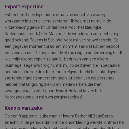
Export expertise
Esther heeft een bijzondere staat van dienst. Zo was zij
werkzaam in zeer diverse sectoren. ‘Ik heb met name in de
kinderkleding gewerkt. Onder meer voor het kleurrijke,
Nederlandse merk Oilily. Maar ook de wereld van zetmeel is mij
goed bekend. Tevens is Schiphol voor mij vertrouwd terrein.’ Op
een gegeven moment brak het moment aan dat Esther besloot
om voor zichzelf te beginnen. ‘Met mijn eigen onderneming biedt
ik al mijn export expertise aan bij bedrijven van een divers
pluimage. Tegenwoordig richt ik mij op bedrijven die in bepaalde
periodes extreme druktes kennen. Bijvoorbeeld bollenbedrijven,
startende handelsondernemingen, of bedrijven die personeel
hebben dat langdurig ziek is en medewerkers die met
zwangerschapsverlof gaan. Noord-Holland boven het
Noordzeekanaal is mijn verzorgingsgebied.’
Kennis van zake
Op een frappante, leuke manier kwam Esther bij BaanBereik
terecht. ‘In de periode dat ik in de kinderkleding werkte, ontmoette
ik de man van Mona. We hebben altijd contact gehouden. Ik heb