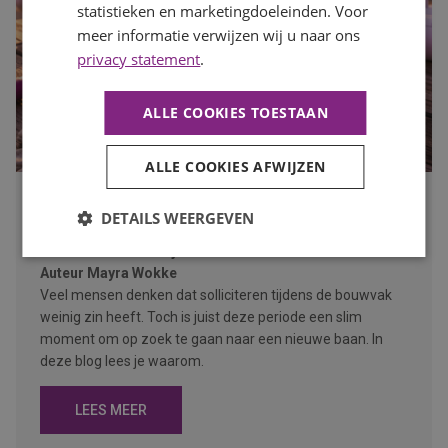
statistieken en marketingdoeleinden. Voor
meer informatie verwijzen wij u naar ons
privacy statement
.
ALLE COOKIES TOESTAAN
ALLE COOKIES AFWIJZEN
Waarom de bouwvak hét moment is om op zoek te gaan
DETAILS WEERGEVEN
naar een nieuwe baan
Publicatiedatum
27 juli 2026
Auteur
Mayra Wokke
Veel mensen denken dat solliciteren tijdens de bouwvak
weinig zin heeft. Toch is juist deze periode een slim
moment om op zoek te gaan naar een nieuwe baan. In
deze blog lees je waarom.
LEES MEER