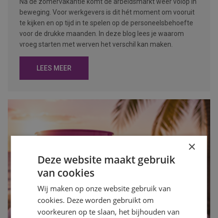
Na de zomervakantie komt de arbeidsmarkt weer volop in
beweging. Voor werkgevers is dit hét moment om vooruit
te kijken en op tijd in te spelen op de personeelsbehoefte
voor de drukke maanden. In deze blog lees je waarom
vroeg starten met werven het verschil kan maken.
LEES MEER
×
Deze website maakt gebruik
van cookies
Wij maken op onze website gebruik van
cookies. Deze worden gebruikt om
voorkeuren op te slaan, het bijhouden van