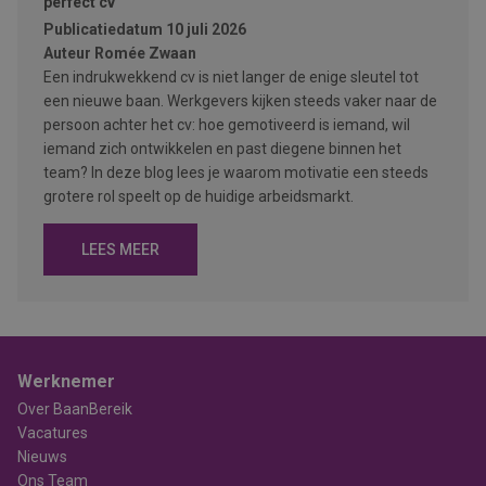
perfect cv
Publicatiedatum
10 juli 2026
Auteur
Romée Zwaan
Een indrukwekkend cv is niet langer de enige sleutel tot
een nieuwe baan. Werkgevers kijken steeds vaker naar de
persoon achter het cv: hoe gemotiveerd is iemand, wil
iemand zich ontwikkelen en past diegene binnen het
team? In deze blog lees je waarom motivatie een steeds
grotere rol speelt op de huidige arbeidsmarkt.
LEES MEER
Werknemer
Over BaanBereik
Vacatures
Nieuws
Ons Team