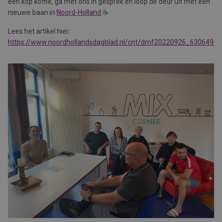
een kop koffie, ga met ons in gesprek en loop de deur uit met een
nieuwe baan in
Noord-Holland
.☕️
Lees het artikel hier:
https://www.noordhollandsdagblad.nl/cnt/dmf20220926_63064907