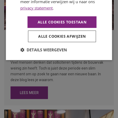
meer informatie verwijzen wij u naar ons
privacy statement
.
ALLE COOKIES TOESTAAN
ALLE COOKIES AFWIJZEN
Waarom de bouwvak hét moment is om op zoek te gaan
naar een nieuwe baan
DETAILS WEERGEVEN
Publicatiedatum
27 juli 2026
Auteur
Mayra Wokke
Veel mensen denken dat solliciteren tijdens de bouwvak
weinig zin heeft. Toch is juist deze periode een slim
moment om op zoek te gaan naar een nieuwe baan. In
deze blog lees je waarom.
LEES MEER