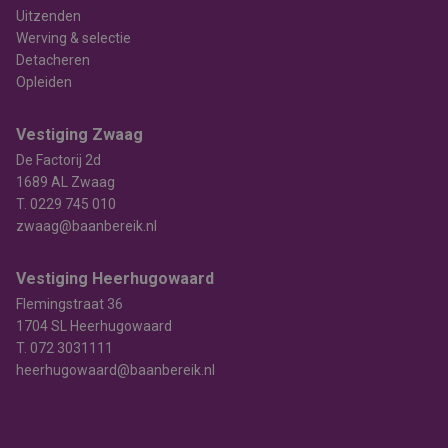
Uitzenden
Werving & selectie
Detacheren
Opleiden
Vestiging Zwaag
De Factorij 2d
1689 AL Zwaag
T.
0229 745 010
zwaag@baanbereik.nl
Vestiging Heerhugowaard
Flemingstraat 36
1704 SL Heerhugowaard
T.
072 3031111
heerhugowaard@baanbereik.nl