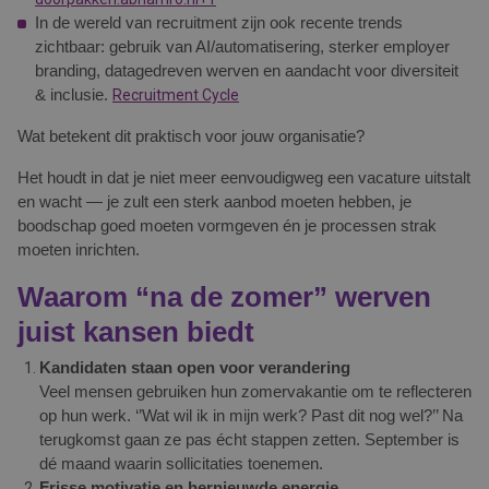
In de wereld van recruitment zijn ook recente trends
zichtbaar: gebruik van AI/automatisering, sterker employer
branding, datagedreven werven en aandacht voor diversiteit
& inclusie.
Recruitment Cycle
Wat betekent dit praktisch voor jouw organisatie?
Het houdt in dat je niet meer eenvoudigweg een vacature uitstalt
en wacht — je zult een sterk aanbod moeten hebben, je
boodschap goed moeten vormgeven én je processen strak
moeten inrichten.
Waarom “na de zomer” werven
juist kansen biedt
Kandidaten staan open voor verandering
Veel mensen gebruiken hun zomervakantie om te reflecteren
op hun werk. ‘’Wat wil ik in mijn werk? Past dit nog wel?’’ Na
terugkomst gaan ze pas écht stappen zetten. September is
dé maand waarin sollicitaties toenemen.
Frisse motivatie en hernieuwde energie