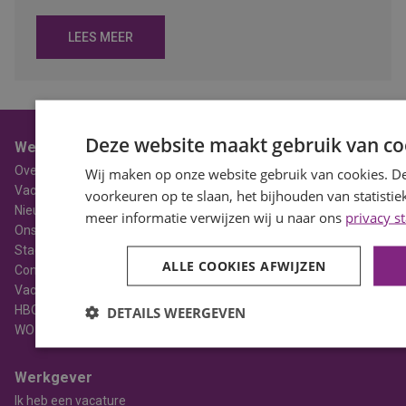
LEES MEER
Deze website maakt gebruik van co
Werknemer
Over BaanBereik
Wij maken op onze website gebruik van cookies. 
Vacatures
voorkeuren op te slaan, het bijhouden van statisti
Nieuws
meer informatie verwijzen wij u naar ons
privacy s
Ons Team
Stages
ALLE COOKIES AFWIJZEN
Contact
Vacatures in Noord-Holland
HBO Vacatures
DETAILS WEERGEVEN
WO Vacatures
Werkgever
Ik heb een vacature