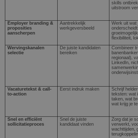
skills ontbre
uitstroom ve
Employer branding &
Aantrekkelijk
Werk uit wat j
proposities
werkgeversbeeld
onderscheidt:
aanscherpen
groeimogelij
flexibiliteit, 
Wervingskanalen
De juiste kandidaten
Combineer tr
selectie
bereiken
banenbanken (
regionaal), v
LinkedIn, ni
samenwerki
onderwijsinst
Vacaturetekst & call-
Eerst indruk maken
Schrijf helde
to-action
teksten: wat 
taken, wat b
wat krijg je t
Snel en efficiënt
Snel de juiste
Zorg dat je so
sollicitatieproces
kandidaat vinden
verwerkt, vo
wachttijden, 
terugkoppeli