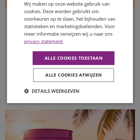
Wij maken op onze website gebruik van
cookies. Deze worden gebruikt om
voorkeuren op te slaan, het bijhouden van
Is jouw organisatie klaar voor de drukke maanden? Zo
zorg je dat je op tijd de juiste mensen vindt
statistieken en marketingdoeleinden. Voor
Publicatiedatum
7 augustus 2026
meer informatie verwijzen wij u naar ons
Auteur
Mayra Wokke
privacy statement
.
Na de zomervakantie komt de arbeidsmarkt weer volop in
beweging. Voor werkgevers is dit hét moment om vooruit
ALLE COOKIES TOESTAAN
te kijken en op tijd in te spelen op de personeelsbehoefte
voor de drukke maanden. In deze blog lees je waarom
vroeg starten met werven het verschil kan maken.
ALLE COOKIES AFWIJZEN
LEES MEER
DETAILS WEERGEVEN