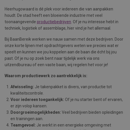
Heerhugowaard is dé plek voor iedereen die van aanpakken
houdt. De stad heeft een bloeiende industrie met veel
toonaangevende
productiebedrijven
. Of je nu interesse hebt in
techniek, logistiek of assemblage, hier vind je het allemaal.
Bij BaanBereik werken we nauw samen met deze bedrijven. Door
onze korte lijnen met opdrachtgevers weten we precies wat er
speelt en kunnen we jou koppelen aan de baan die écht bij jou
past. Of je nu op zoek bent naar tijdelijk werk via ons
uitzendbureau of een vaste baan, wij regelen het voor je!
Waarom productiewerk zo aantrekkelijk is:
Afwisseling:
Je takenpakket is divers, van productie tot
kwaliteitscontrole.
Voor iedereen toegankelijk:
Of je nu starter bent of ervaren,
er zijn volop kansen.
D
oorgroeimogelijkheden:
Veel bedrijven bieden opleidingen
en trainingen aan.
Teamgevoel:
Je werkt in een energieke omgeving met