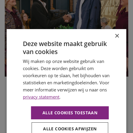
×
Deze website maakt gebruik
van cookies
Wij maken op onze website gebruik van
cookies. Deze worden gebruikt om
voorkeuren op te slaan, het bijhouden van
statistieken en marketingdoeleinden. Voor
Waarom motivatie steeds belangrijker wordt dan een
meer informatie verwijzen wij u naar ons
perfect cv
privacy statement
.
Publicatiedatum
10 juli 2026
Auteur
Romée Zwaan
ALLE COOKIES TOESTAAN
Een indrukwekkend cv is niet langer de enige sleutel tot
een nieuwe baan. Werkgevers kijken steeds vaker naar de
persoon achter het cv: hoe gemotiveerd is iemand, wil
ALLE COOKIES AFWIJZEN
iemand zich ontwikkelen en past diegene binnen het