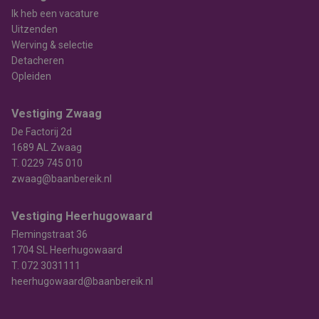
Ik heb een vacature
Uitzenden
Werving & selectie
Detacheren
Opleiden
Vestiging Zwaag
De Factorij 2d
1689 AL Zwaag
T.
0229 745 010
zwaag@baanbereik.nl
Vestiging Heerhugowaard
Flemingstraat 36
1704 SL Heerhugowaard
T.
072 3031111
heerhugowaard@baanbereik.nl