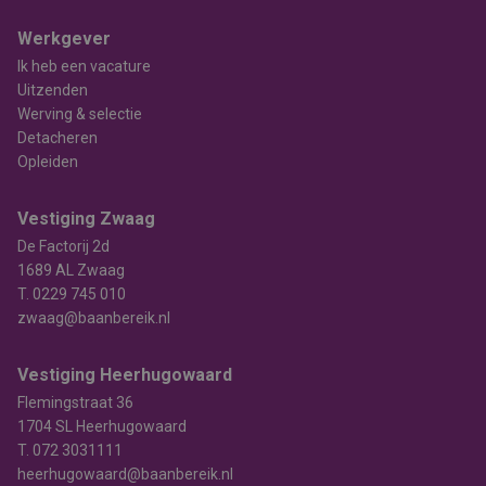
Werkgever
Ik heb een vacature
Uitzenden
Werving & selectie
Detacheren
Opleiden
Vestiging Zwaag
De Factorij 2d
1689 AL Zwaag
T.
0229 745 010
zwaag@baanbereik.nl
Vestiging Heerhugowaard
Flemingstraat 36
1704 SL Heerhugowaard
T.
072 3031111
heerhugowaard@baanbereik.nl