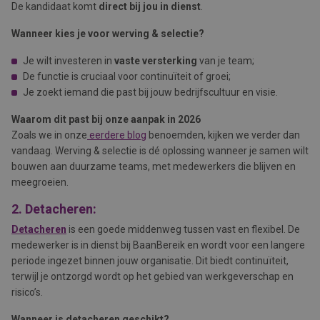
De kandidaat komt
direct bij jou in dienst
.
Wanneer kies je voor werving & selectie?
Je wilt investeren in
vaste versterking
van je team;
De functie is cruciaal voor continuïteit of groei;
Je zoekt iemand die past bij jouw bedrijfscultuur en visie.
Waarom dit past bij onze aanpak in 2026
Zoals we in onze
eerdere blog
benoemden, kijken we verder dan
vandaag. Werving & selectie is dé oplossing wanneer je samen wilt
bouwen aan duurzame teams, met medewerkers die blijven en
meegroeien.
2. Detacheren:
Detacheren
is een goede middenweg tussen vast en flexibel. De
medewerker is in dienst bij BaanBereik en wordt voor een langere
periode ingezet binnen jouw organisatie. Dit biedt continuïteit,
terwijl je ontzorgd wordt op het gebied van werkgeverschap en
risico’s.
Wanneer is detacheren geschikt?