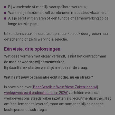
Bij wisselende of moeilijk voorspelbare werkdruk;
Wanneer je flexibiliteit wilt combineren met betrouwbaarheid;
Als je eerst wilt ervaren of een functie of samenwerking op de
lange termijn past.
Uitzenden is vaak de eerste stap, maar kan ook doorgroeien naar
detachering of zelfs werving & selectie.
Eén visie, drie oplossingen
Wat deze vormen met elkaar verbindt, is niet het contract maar
de
manier waarop wij samenwerken
.
Bij BaanBereik starten we altijd met dezelfde vraag:
Wat heeft jouw organisatie écht nodig, nu én straks?
In onze blog over
'BaanBereik in Westfriese Zaken: hoe wij
werkgevers écht ondersteunen in 2026'
vertelden we al dat
werkgevers ons steeds vaker inzetten als recruitmentpartner. Niet
om ‘snel iemand te leveren’, maar om samen te kijken naar de
beste personeelsstrategie.