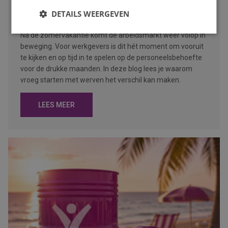
zorg je dat je op tijd de juiste mensen vindt
Publicatiedatum
DETAILS WEERGEVEN
7 augustus 2026
Auteur
Mayra Wokke
Na de zomervakantie komt de arbeidsmarkt weer volop in
beweging. Voor werkgevers is dit hét moment om vooruit
te kijken en op tijd in te spelen op de personeelsbehoefte
voor de drukke maanden. In deze blog lees je waarom
vroeg starten met werven het verschil kan maken.
LEES MEER