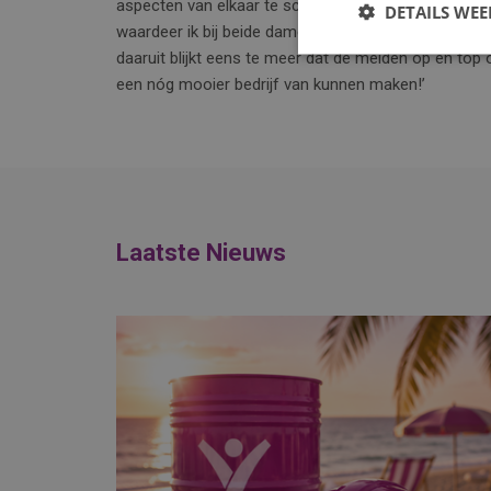
aspecten van elkaar te scheiden. Ondertussen hebbe
DETAILS WE
waardeer ik bij beide dames hun lach, humor en relat
daaruit blijkt eens te meer dat de meiden op en top o
een nóg mooier bedrijf van kunnen maken!’
Laatste Nieuws