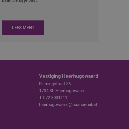
baan die bij je past.
LEES MEER
Vestiging Heerhugowaard
Flemingstraat 36
1704 SL Heerhugowaard
T.
072 3031111
heerhugowaard@baanbereik.nl