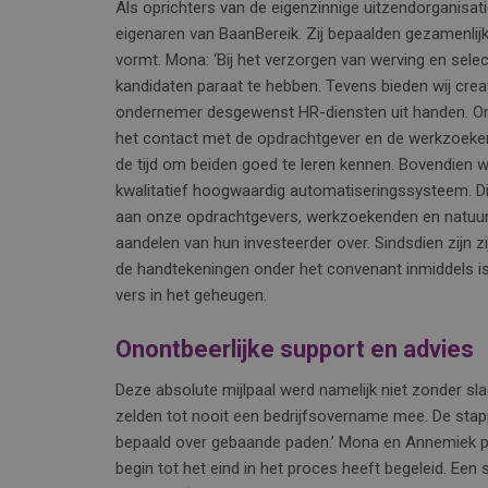
Als oprichters van de eigenzinnige uitzendorganisat
eigenaren van BaanBereik. Zij bepaalden gezamenlij
vormt. Mona: ‘Bij het verzorgen van werving en select
kandidaten paraat te hebben. Tevens bieden wij crea
ondernemer desgewenst HR-diensten uit handen. Om di
het contact met de opdrachtgever en de werkzoeke
de tijd om beiden goed te leren kennen. Bovendien
kwalitatief hoogwaardig automatiseringssysteem. Dit
aan onze opdrachtgevers, werkzoekenden en natuurl
aandelen van hun investeerder over. Sindsdien zijn z
de handtekeningen onder het convenant inmiddels is g
vers in het geheugen.
Onontbeerlijke support en advies
Deze absolute mijlpaal werd namelijk niet zonder sl
zelden tot nooit een bedrijfsovername mee. De stappe
bepaald over gebaande paden.’ Mona en Annemiek pr
begin tot het eind in het proces heeft begeleid. Een