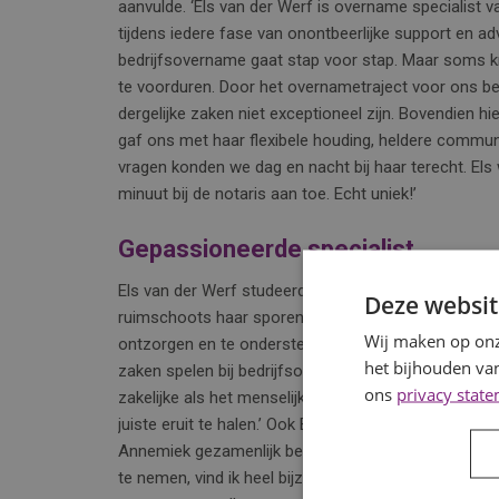
aanvulde. ‘Els van der Werf is overname specialis
tijdens iedere fase van onontbeerlijke support en a
bedrijfsovername gaat stap voor stap. Maar soms kri
te voorduren. Door het overnametraject voor ons begr
dergelijke zaken niet exceptioneel zijn. Bovendien hi
gaf ons met haar flexibele houding, heldere commun
vragen konden we dag en nacht bij haar terecht. Els
minuut bij de notaris aan toe. Echt uniek!’
Gepassioneerde specialist
Els van der Werf studeerde fiscaal recht en verdien
Deze websit
ruimschoots haar sporen. Tegenwoordig is het haa
Wij maken op onz
ontzorgen en te ondersteunen tijdens de aan- of verk
het bijhouden van
zaken spelen bij bedrijfsovername emoties een grote
ons
privacy stat
zakelijke als het menselijke niveau. Oplossingen zij
juiste eruit te halen.’ Ook Els ondervond aan den 
Annemiek gezamenlijk beschikken. ‘Het feit dat zij d
te nemen, vind ik heel bijzonder! De dames zijn gew