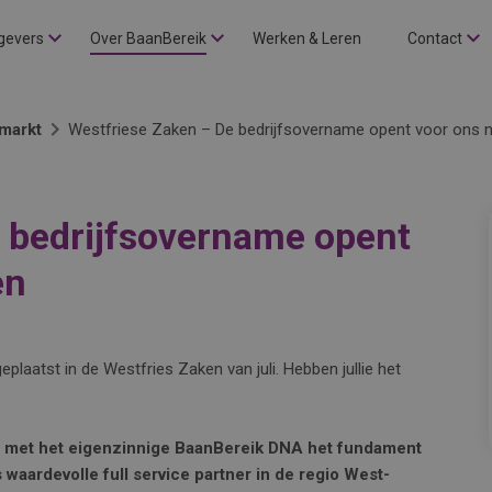
gevers
Over BaanBereik
Werken & Leren
Contact
markt
Westfriese Zaken – De bedrijfsovername opent voor ons 
 bedrijfsovername opent
en
plaatst in de Westfries Zaken van juli. Hebben jullie het
met het eigenzinnige BaanBereik DNA het fundament
 waardevolle full service partner in de regio West-