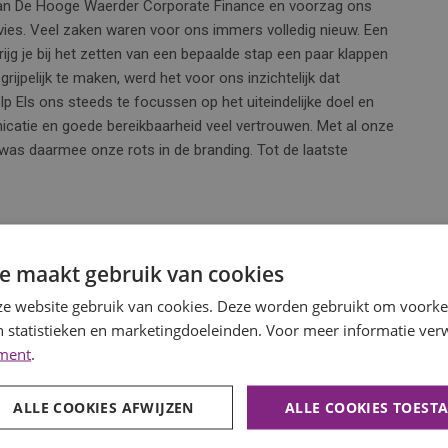
t van De Hooge Waerder Corporate Finance en voorzag ons
dvies. Veel zaken waren voor ons immers volledig nieuw. Een
jg je bij het zetten van een bepaalde stap een paar klappen
ijpelijk te maken, werd het voor ons inzichtelijk dat
elp Els ons steeds te focussen op het uiteindelijke doel en
icatie en goede bereikbaarheid veel vertrouwen. Met al onze
 was daarmee onze rots in de branding. Tot de laatste
de binnen de bancaire wereld met diverse functies
e maakt gebruik van cookies
r passie om de ondernemende mens met haar expertise te
e website gebruik van cookies. Deze worden gebruikt om voorkeu
oop van bedrijven. ‘Naast financiële, juridische en fiscale
 statistieken en marketingdoeleinden. Voor meer informatie verw
 rol. Mijn werk focust zich dan ook op zowel het analytisch
ement
.
n er honderd in een doosje. Het is echter de kunst om de
lijve de enorme dosis doorzettingsvermogen waarover Mona en
e stap volledig durfden te zetten en een groot risico durfden
ALLE COOKIES AFWIJZEN
ALLE COOKIES TOEST
eldig in staat geweest om de zakelijke kant en de emotionele