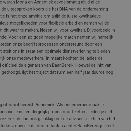
ie waren Mona en Annemiek gevoelsmatig altijd al de
k de uitgesproken koers die het DNA van de onderneming
ie is het onze ambitie om altijd de juiste kwalitatieve
tieve mogelijkheden voor flexibele arbeid en nemen wij de
t waar te maken, kiezen wij voor kwaliteit. Bijvoorbeeld in
nde. Voor een zo goed mogelijke match nemen wij namelijk
 worden onze bedrijfsprocessen ondersteund door een
 stelt ons in staat een optimale dienstverlening te bieden
ijk onze medewerkers.’ In maart kochten de ladies de
ij officieel de eigenaren van BaanBereik. Hoewel de inkt van
edroogd, ligt het traject dat ruim een half jaar duurde nog
ag of stoot bereikt. Annemiek: ‘Als ondernemer maak je
n die je in een dergelijk proces moet zetten, leiden je niet
ezen zich dan ook gelukkig met de adviseur die hen van het
 sterke vrouw die de stoere tantes achter BaanBereik perfect