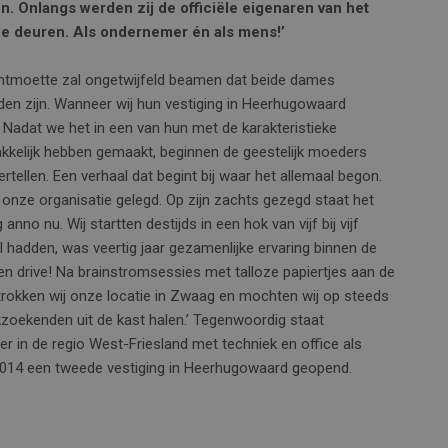
n. Onlangs werden zij de officiële eigenaren van het
uwe deuren. Als ondernemer én als mens!’
tmoette zal ongetwijfeld beamen dat beide dames
en zijn. Wanneer wij hun vestiging in Heerhugowaard
 Nadat we het in een van hun met de karakteristieke
kkelijk hebben gemaakt, beginnen de geestelijk moeders
rtellen. Een verhaal dat begint bij waar het allemaal begon.
onze organisatie gelegd. Op zijn zachts gezegd staat het
anno nu. Wij startten destijds in een hok van vijf bij vijf
hadden, was veertig jaar gezamenlijke ervaring binnen de
n drive! Na brainstromsessies met talloze papiertjes aan de
rokken wij onze locatie in Zwaag en mochten wij op steeds
kzoekenden uit de kast halen.’ Tegenwoordig staat
er in de regio West-Friesland met techniek en office als
2014 een tweede vestiging in Heerhugowaard geopend.