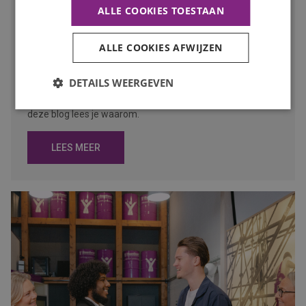
ALLE COOKIES TOESTAAN
Waarom de bouwvak hét moment is om op zoek te gaan
naar een nieuwe baan
Publicatiedatum
27 juli 2026
ALLE COOKIES AFWIJZEN
Auteur
Mayra Wokke
Veel mensen denken dat solliciteren tijdens de bouwvak
DETAILS WEERGEVEN
weinig zin heeft. Toch is juist deze periode een slim
moment om op zoek te gaan naar een nieuwe baan. In
deze blog lees je waarom.
LEES MEER