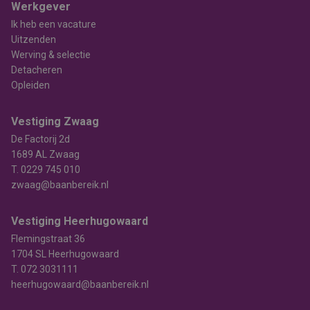
Werkgever
Ik heb een vacature
Uitzenden
Werving & selectie
Detacheren
Opleiden
Vestiging Zwaag
De Factorij 2d
1689 AL Zwaag
T.
0229 745 010
zwaag@baanbereik.nl
Vestiging Heerhugowaard
Flemingstraat 36
1704 SL Heerhugowaard
T.
072 3031111
heerhugowaard@baanbereik.nl