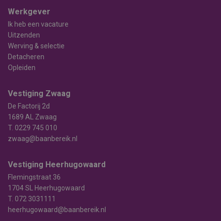
Werkgever
Ik heb een vacature
Uitzenden
Werving & selectie
Detacheren
Opleiden
Vestiging Zwaag
De Factorij 2d
1689 AL Zwaag
T.
0229 745 010
zwaag@baanbereik.nl
Vestiging Heerhugowaard
Flemingstraat 36
1704 SL Heerhugowaard
T.
072 3031111
heerhugowaard@baanbereik.nl