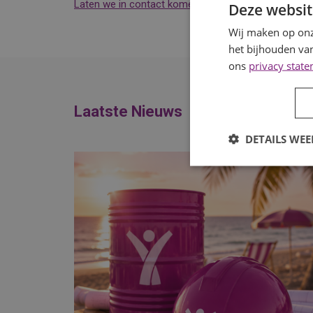
Laten we in contact komen.
Wij denken graag met j
Deze websit
Wij maken op onz
het bijhouden van
ons
privacy stat
Laatste Nieuws
DETAILS WE