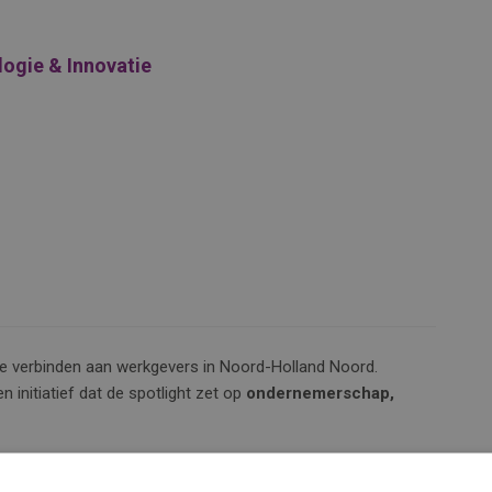
ogie & Innovatie
 te verbinden aan werkgevers in Noord-Holland Noord.
n initiatief dat de spotlight zet op
ondernemerschap,
deze regio en wil je verder groeien?