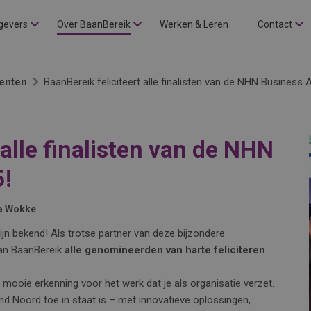
gevers
Over BaanBereik
Werken & Leren
Contact
enten
BaanBereik feliciteert alle finalisten van de NHN Business
 alle finalisten van de NHN
!
a Wokke
ijn bekend! Als trotse partner van deze bijzondere
van BaanBereik
alle genomineerden van harte feliciteren
.
 mooie erkenning voor het werk dat je als organisatie verzet.
nd Noord toe in staat is – met innovatieve oplossingen,