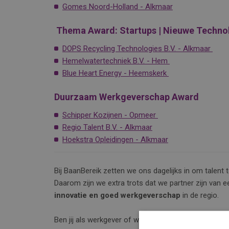
Gomes Noord-Holland - Alkmaar
Thema Award: Startups | Nieuwe Technol
DOPS Recycling Technologies B.V. - Alkmaar
Hemelwatertechniek B.V. - Hem
Blue Heart Energy - Heemskerk
Duurzaam Werkgeverschap Award
Schipper Kozijnen - Opmeer
Regio Talent B.V. - Alkmaar
Hoekstra Opleidingen - Alkmaar
Bij BaanBereik zetten we ons dagelijks in om talent
Daarom zijn we extra trots dat we partner zijn van ee
innovatie en goed werkgeverschap
in de regio.
Ben jij als werkgever of werkzoekende ook actief in 