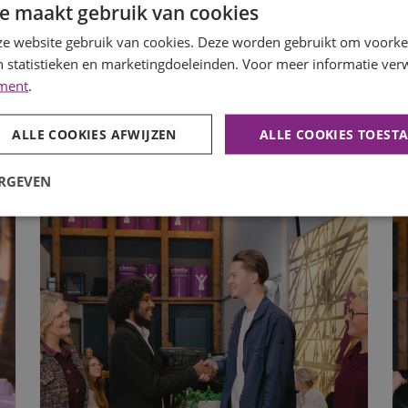
e mee.
e maakt gebruik van cookies
e website gebruik van cookies. Deze worden gebruikt om voorkeu
 statistieken en marketingdoeleinden. Voor meer informatie verw
ement
.
ALLE COOKIES AFWIJZEN
ALLE COOKIES TOEST
ERGEVEN