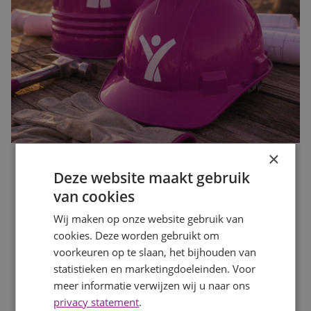
×
Waarom de bouwvak hét moment is om op zoek te gaan
Deze website maakt gebruik
naar een nieuwe baan
van cookies
Publicatiedatum
27 juli 2026
Auteur
Mayra Wokke
Wij maken op onze website gebruik van
Veel mensen denken dat solliciteren tijdens de bouwvak
cookies. Deze worden gebruikt om
weinig zin heeft. Toch is juist deze periode een slim
voorkeuren op te slaan, het bijhouden van
moment om op zoek te gaan naar een nieuwe baan. In
statistieken en marketingdoeleinden. Voor
deze blog lees je waarom.
meer informatie verwijzen wij u naar ons
privacy statement
.
LEES MEER