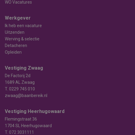
WO Vacatures
Werkgever
Ik heb een vacature
Uitzenden
Werving & selectie
Detacheren
Opleiden
Vestiging Zwaag
De Factorij 2d
1689 AL Zwaag
T.
0229 745 010
zwaag@baanbereik.nl
Vestiging Heerhugowaard
Flemingstraat 36
1704 SL Heerhugowaard
T.
072 3031111