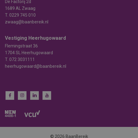
De Factorij 2d
1689 AL Zwaag
T.
0229 745 010
zwaag@baanbereik.nl
Vestiging Heerhugowaard
Flemingstraat 36
1704 SL Heerhugowaard
T.
072 3031111
heerhugowaard@baanbereik.nl
© 2026 BaanBereik