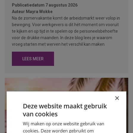
Publicatiedatum
7 augustus 2026
Auteur
Mayra Wokke
Na de zomervakantie komt de arbeidsmarkt weer volop in
beweging. Voor werkgevers is dit hét moment om vooruit
te kijken en op tijd in te spelen op de personeelsbehoefte
voor de drukke maanden. In deze blog lees je waarom
vroeg starten met werven het verschil kan maken.
LEES MEER
×
Deze website maakt gebruik
van cookies
Wij maken op onze website gebruik van
cookies. Deze worden gebruikt om