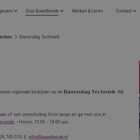
gevers
Over BaanBereik
Werken & Leren
Contact
enten
Banendag Techniek
egionale bedrijven op de 𝗕𝗮𝗻𝗲𝗻𝗱𝗮𝗴 𝗧𝗲𝗰𝗵𝗻𝗶𝗲𝗸. Wij
 baan of een omscholing. Kom langs en ga met ons in
escendo
- Hoorn, 10.00 - 18.00 uur.
29 745 010, E.
info@baanbereik.nl