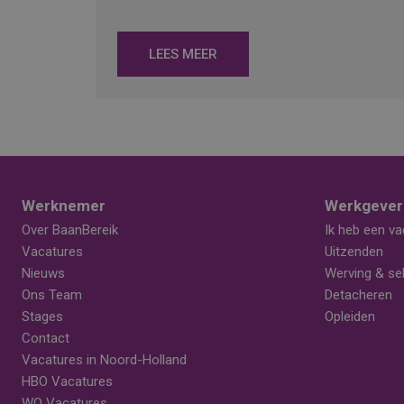
LEES MEER
Werknemer
Werkgever
Over BaanBereik
Ik heb een va
Vacatures
Uitzenden
Nieuws
Werving & sel
Ons Team
Detacheren
Stages
Opleiden
Contact
Vacatures in Noord-Holland
HBO Vacatures
WO Vacatures