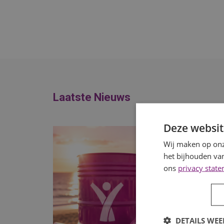
Laatste Nieuws
Deze websit
Wij maken op onz
het bijhouden van
ons
privacy stat
DETAILS WE