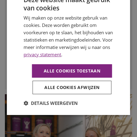
Waarom motivatie steeds belangrijker wordt dan een
perfect cv
van cookies
Publicatiedatum
10 juli 2026
Wij maken op onze website gebruik van
Auteur
Romée Zwaan
cookies. Deze worden gebruikt om
Een indrukwekkend cv is niet langer de enige sleutel tot
voorkeuren op te slaan, het bijhouden van
een nieuwe baan. Werkgevers kijken steeds vaker naar de
statistieken en marketingdoeleinden. Voor
persoon achter het cv: hoe gemotiveerd is iemand, wil
iemand zich ontwikkelen en past diegene binnen het
meer informatie verwijzen wij u naar ons
team? In deze blog lees je waarom motivatie een steeds
privacy statement
.
grotere rol speelt op de huidige arbeidsmarkt.
ALLE COOKIES TOESTAAN
LEES MEER
ALLE COOKIES AFWIJZEN
DETAILS WEERGEVEN