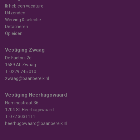
Ik heb een vacature
Uitzenden
Werving & selectie
Detacheren
Opleiden
Vestiging Zwaag
De Factorij 2d
1689 AL Zwaag
T.
0229 745 010
zwaag@baanbereik.nl
Vestiging Heerhugowaard
Flemingstraat 36
1704 SL Heerhugowaard
T.
072 3031111
heerhugowaard@baanbereik.nl