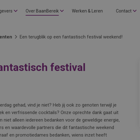
gevers
Over BaanBereik
Werken & Leren
Contact
enten
Een terugblik op een fantastisch festival weekend!
antastisch festival
ag gehad, vind je niet? Heb jij ook zo genoten terwijl je
ek en verfrissende cocktails? Onze oprechte dank gaat uit
en niet alleen iedereen bedanken voor de geweldige energie,
s en waardevolle partners die dit fantastische weekend
raaf en promotiedames bedanken, wiens inzet heeft