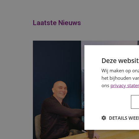
Laatste Nieuws
Deze websit
Wij maken op onz
het bijhouden van
ons
privacy stat
DETAILS WE