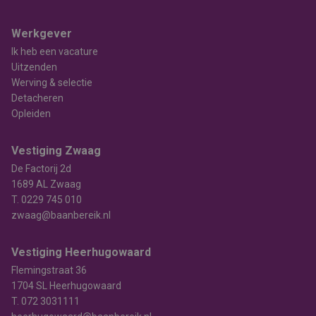
Werkgever
Ik heb een vacature
Uitzenden
Werving & selectie
Detacheren
Opleiden
Vestiging Zwaag
De Factorij 2d
1689 AL Zwaag
T.
0229 745 010
zwaag@baanbereik.nl
Vestiging Heerhugowaard
Flemingstraat 36
1704 SL Heerhugowaard
T.
072 3031111