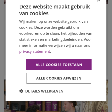
Deze website maakt gebruik
van cookies
Waarom de bouwvak hét moment is om op zoek te gaan
naar een nieuwe baan
Wij maken op onze website gebruik van
Publicatiedatum
27 juli 2026
cookies. Deze worden gebruikt om
Auteur
Mayra Wokke
voorkeuren op te slaan, het bijhouden van
Veel mensen denken dat solliciteren tijdens de bouwvak
statistieken en marketingdoeleinden. Voor
weinig zin heeft. Toch is juist deze periode een slim
meer informatie verwijzen wij u naar ons
moment om op zoek te gaan naar een nieuwe baan. In
privacy statement
.
deze blog lees je waarom.
LEES MEER
ALLE COOKIES TOESTAAN
ALLE COOKIES AFWIJZEN
DETAILS WEERGEVEN