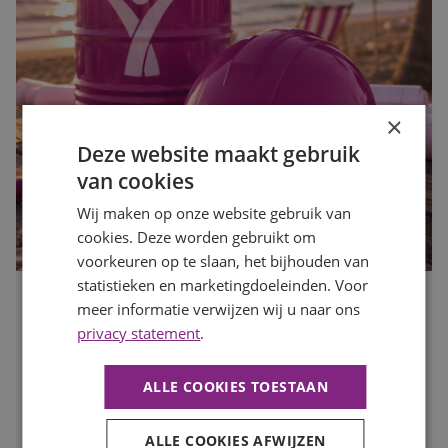
×
Deze website maakt gebruik
van cookies
Wij maken op onze website gebruik van
cookies. Deze worden gebruikt om
voorkeuren op te slaan, het bijhouden van
statistieken en marketingdoeleinden. Voor
meer informatie verwijzen wij u naar ons
Waarom de bouwvak hét moment is om op zoek te gaan
naar een nieuwe baan
privacy statement
.
Publicatiedatum
27 juli 2026
Auteur
Mayra Wokke
ALLE COOKIES TOESTAAN
Veel mensen denken dat solliciteren tijdens de bouwvak
weinig zin heeft. Toch is juist deze periode een slim
moment om op zoek te gaan naar een nieuwe baan. In
ALLE COOKIES AFWIJZEN