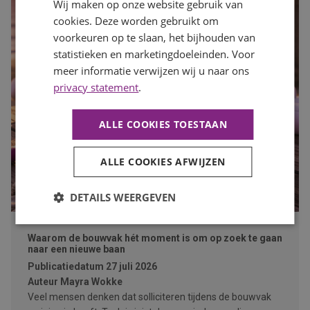
Wij maken op onze website gebruik van
cookies. Deze worden gebruikt om
voorkeuren op te slaan, het bijhouden van
statistieken en marketingdoeleinden. Voor
meer informatie verwijzen wij u naar ons
privacy statement
.
ALLE COOKIES TOESTAAN
ALLE COOKIES AFWIJZEN
DETAILS WEERGEVEN
Waarom de bouwvak hét moment is om op zoek te gaan
naar een nieuwe baan
Publicatiedatum
27 juli 2026
Auteur
Mayra Wokke
Veel mensen denken dat solliciteren tijdens de bouwvak