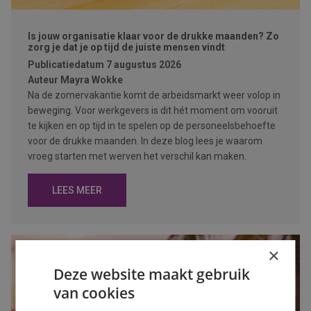
Is jouw organisatie klaar voor de drukke maanden? Zo
zorg je dat je op tijd de juiste mensen vindt
Publicatiedatum
7 augustus 2026
Auteur
Mayra Wokke
Na de zomervakantie komt de arbeidsmarkt weer volop in
beweging. Voor werkgevers is dit hét moment om vooruit
te kijken en op tijd in te spelen op de personeelsbehoefte
voor de drukke maanden. In deze blog lees je waarom
vroeg starten met werven het verschil kan maken.
LEES MEER
×
Deze website maakt gebruik
van cookies