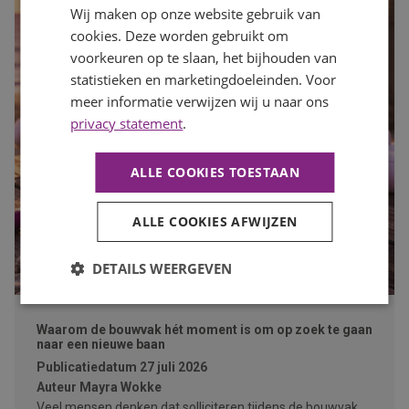
Wij maken op onze website gebruik van
cookies. Deze worden gebruikt om
voorkeuren op te slaan, het bijhouden van
statistieken en marketingdoeleinden. Voor
meer informatie verwijzen wij u naar ons
privacy statement
.
ALLE COOKIES TOESTAAN
ALLE COOKIES AFWIJZEN
DETAILS WEERGEVEN
Waarom de bouwvak hét moment is om op zoek te gaan
naar een nieuwe baan
Publicatiedatum
27 juli 2026
Auteur
Mayra Wokke
Veel mensen denken dat solliciteren tijdens de bouwvak