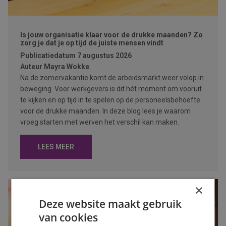
Is jouw organisatie klaar voor de drukke maanden? Zo
zorg je dat je op tijd de juiste mensen vindt
Publicatiedatum
7 augustus 2026
Auteur
Mayra Wokke
Na de zomervakantie komt de arbeidsmarkt weer volop in
beweging. Voor werkgevers is dit hét moment om vooruit
te kijken en op tijd in te spelen op de personeelsbehoefte
voor de drukke maanden. In deze blog lees je waarom
vroeg starten met werven het verschil kan maken.
LEES MEER
×
Deze website maakt gebruik
van cookies