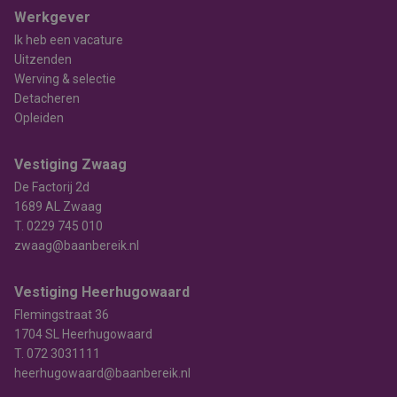
Werkgever
Ik heb een vacature
Uitzenden
Werving & selectie
Detacheren
Opleiden
Vestiging Zwaag
De Factorij 2d
1689 AL Zwaag
T.
0229 745 010
zwaag@baanbereik.nl
Vestiging Heerhugowaard
Flemingstraat 36
1704 SL Heerhugowaard
T.
072 3031111
heerhugowaard@baanbereik.nl