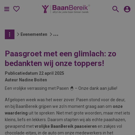
Menu
Evenementen
Paasgroet met een glimlach: zo
bedankten wij onze toppers!
Publicatiedatum
22 april 2025
Auteur
Nadine Boiten
Een vrolijke verrassing met Pasen 🐣 – Onze dank aan jullie!
Afgelopen week was het weer zover: Pasen stond voor de deur,
en bij BaanBereik grijpen we zo’n moment graag aan om
onze
waardering
uit te spreken. Niet met grote woorden, maar met iets
kleins, liefs en lekkers. Daarom stapten wij als echte paashazen,
gewapend met
vrolijke BaanBereik paaseieren
en zakjes vol
chocolade-eitjes, in de auto om onze medewerkers in het