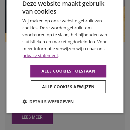
Deze website maakt gebruik
van cookies
Wij maken op onze website gebruik van
cookies. Deze worden gebruikt om
voorkeuren op te slaan, het bijhouden van
statistieken en marketingdoeleinden. Voor
meer informatie verwijzen wij u naar ons
Is jouw organisatie klaar voor de drukke maanden? Zo
privacy statement
.
zorg je dat je op tijd de juiste mensen vindt
Publicatiedatum
7 augustus 2026
ALLE COOKIES TOESTAAN
Auteur
Mayra Wokke
Na de zomervakantie komt de arbeidsmarkt weer volop in
beweging. Voor werkgevers is dit hét moment om vooruit
ALLE COOKIES AFWIJZEN
te kijken en op tijd in te spelen op de personeelsbehoefte
voor de drukke maanden. In deze blog lees je waarom
DETAILS WEERGEVEN
vroeg starten met werven het verschil kan maken.
LEES MEER