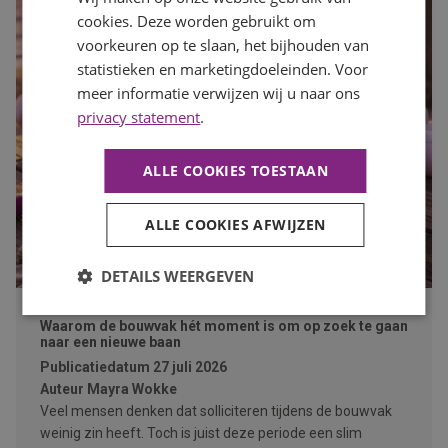
cookies. Deze worden gebruikt om
voorkeuren op te slaan, het bijhouden van
statistieken en marketingdoeleinden. Voor
meer informatie verwijzen wij u naar ons
privacy statement
.
ALLE COOKIES TOESTAAN
ALLE COOKIES AFWIJZEN
DETAILS WEERGEVEN
Waarom de bouwvak hét moment is om op zoek te gaan
naar een nieuwe baan
Publicatiedatum
27 juli 2026
Auteur
Mayra Wokke
Veel mensen denken dat solliciteren tijdens de bouwvak
weinig zin heeft. Toch is juist deze periode een slim