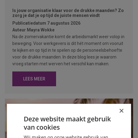
Is jouw organisatie klaar voor de drukke maanden? Zo
zorg je dat je op tijd de juiste mensen vindt
Publicatiedatum
7 augustus 2026
Auteur
Mayra Wokke
Na de zomervakantie komt de arbeidsmarkt weer volop in
beweging. Voor werkgevers is dit hét moment om vooruit
te kijken en op tijd in te spelen op de personeelsbehoefte
voor de drukke maanden. In deze blog lees je waarom
vroeg starten met werven het verschil kan maken.
LEES MEER
×
Deze website maakt gebruik
van cookies
Wij maken op onze website gebruik van