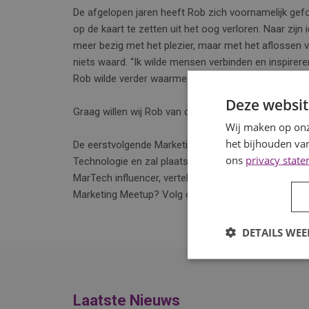
De afgelopen jaren heeft Rob zich voornamelijk gef
op de kaart te zetten uit het oog verloren. Naar zijn
meer bezig met het plezier, maar met het aflossen v
niets waard. “Ik wilde mensen verbinden en inspireren
Rob wilde verder waarmee hij was begonnen, het ve
Deze websit
Graag willen wij Rob van der Molen van harte bedan
Wij maken op onz
het bijhouden van
De eerstvolgende Marketing Meetup is donderdagmi
ons
privacy stat
Technologie en zal plaatsvinden bij het online mar
MarTech influencer, vertellen over alle ins & outs o
Marketing Meetup? Volg ons op LinkedIn: Marketing
DETAILS WE
Laatste Nieuws