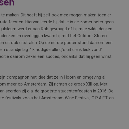
ssen
 te maken. Dit heeft hij zelf ook mee mogen maken toen er
ste feesten. Hiervan leerde hij dat je in de zomer beter geen
 jubileum werd er aan Rob gevraagd of hij mee wilde denken
 nadenken en overleggen kwam hij met het Outdoor Stereo
en dit ook uitstralen. Op de eerste poster stond daarom een
 strandje lag. “Ik nodigde alle dj’s uit die ik leuk vond”
ditie daarom zeker een succes, ondanks dat hij geen winst
zijn compagnon het idee dat ze in Hoorn en omgeving al
rom meer op Amsterdam. Zij richten de groep XIII op. Met
ganiseerden zij o.a. de grootste studentenfeesten in 2016. De
te festivals zoals het Amsterdam Wine Festival, C.R.A.F.T. en