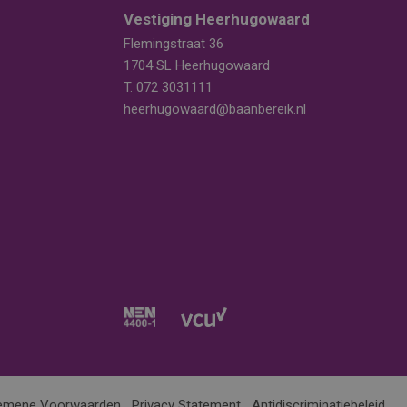
Vestiging Heerhugowaard
Flemingstraat 36
1704 SL Heerhugowaard
T.
072 3031111
heerhugowaard@baanbereik.nl
emene Voorwaarden
Privacy Statement
Antidiscriminatiebeleid