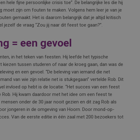
hele fijne persoonlijke crisis toe”. De belangrijke les die hij
ng moet zijn om fouten te maken. Volgens hem leer je van je
fouten gemaakt. Het is daarom belangrijk dat je altijd kritisch
Stel jezelf de vraag “Zou jij naar dit feest toe gaan?”.
ng = een gevoel
enten, in het teken van feesten. Hij leefde het typische
t kiezen tussen studeren of naar de kroeg gaan, dan was de
leving en een gevoel. “De beleving van iemand die net
mand van wie zijn relatie net is stukgegaan” vertelde Rob. Dit
 wel invloed op hebt is de locatie. “Het succes van een feest
de Rob. Hij kwam daardoor met het idee om een feest te
 mensen onder de 30 jaar nooit gezien en dit zag Rob als
n voor jongeren in de omgeving van Hoorn. Door mond-op-
es. Van de eerste editie in één zaal met 200 bezoekers tot