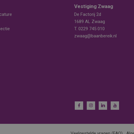
Vestiging Zwaag
cature
De Factorij 2d
1689 AL Zwaag
ectie
T.
0229 745 010
zwaag@baanbereik.nl
Veelgestelde vragen (FAQ)
Alg