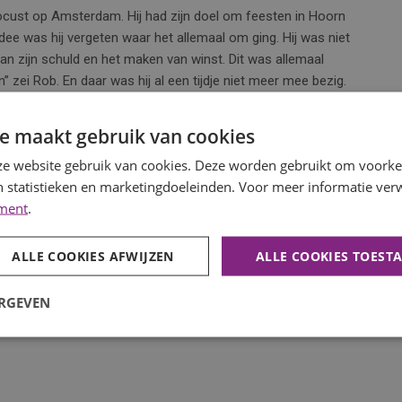
ocust op Amsterdam. Hij had zijn doel om feesten in Hoorn
 idee was hij vergeten waar het allemaal om ging. Hij was niet
an zijn schuld en het maken van winst. Dit was allemaal
” zei Rob. En daar was hij al een tijdje niet meer mee bezig.
rbinden en inspireren van mensen in de omgeving van Hoorn.
e maakt gebruik van cookies
ken voor deze inspirerende en leerzame middag.
e website gebruik van cookies. Deze worden gebruikt om voorkeu
 statistieken en marketingdoeleinden. Voor meer informatie verw
dadg 28 november. Deze Meetup gaat over Marketing
ement
.
ketingbureau Bambuu in Purmerend. Hier zal Frans Riemersma,
ver Marketing Technologie. Wilt u niks missen van de
 Meetup NH.
ALLE COOKIES AFWIJZEN
ALLE COOKIES TOEST
ERGEVEN