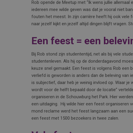
Rob opende de Meetup met “Ik wens jullie allemaal een 
iedereen mee wilde geven was dat je vooral niet ba
fouten het meest. In zijn carrière heeft hij ook vele 
naar jezelf kijkt en jezelf altijd dingen blijft vragen. 
Een feest = een belevi
Bij Rob stond zijn studententijd, net als bij vele stud
studentenleven. Als hij op de donderdagavond moes
keuze snel gemaakt. Een feest is volgens Rob een be
verliefd is geworden is anders dan de beleving van ie
is subjectief, daar heb je weinig invloed op. Waar je
wordt voor de helft bepaald door de locatie” vertel
organiseren in de Schouwburg het Park. Hier werden
een uitdaging. Hij wilde hier een feest organisere
mond reclame werd het feest langzaam aan een succ
een feest met 1500 bezoekers in twee zalen.