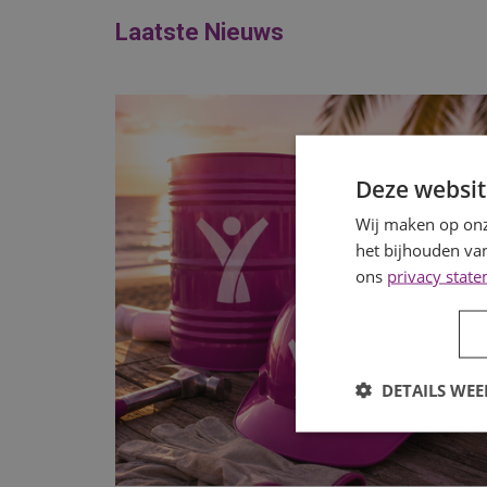
Laatste Nieuws
Deze websit
Wij maken op onz
het bijhouden van
ons
privacy stat
DETAILS WE