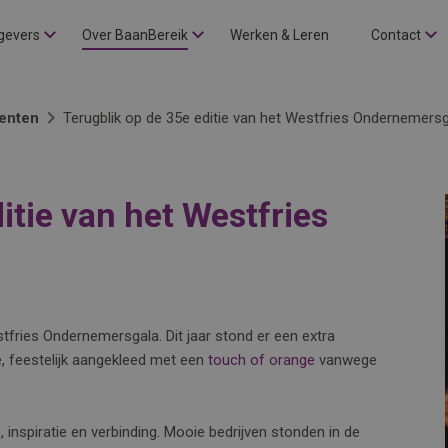
gevers
Over BaanBereik
Werken & Leren
Contact
enten
Terugblik op de 35e editie van het Westfries Ondernemers
itie van het Westfries
stfries Ondernemersgala. Dit jaar stond er een extra
e, feestelijk aangekleed met een
touch of orange
vanwege
nspiratie en verbinding. Mooie bedrijven stonden in de