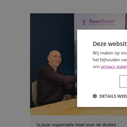
Deze websit
Wij maken op onz
het bijhouden van
ons
privacy stat
DETAILS WE
Is jouw organisatie klaar voor de drukke