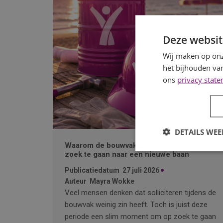
Deze websit
Wij maken op onz
het bijhouden van
ons
privacy stat
DETAILS WE
Waarom de bouwvak hét moment is om op
zoek te gaan naar een nieuwe baan
Publicatiedatum
27 juli 2026
Auteur
Mayra Wokke
Veel mensen denken dat solliciteren tijdens de
bouwvak weinig zin heeft. Toch is juist deze
periode een slim moment om op zoek te gaan