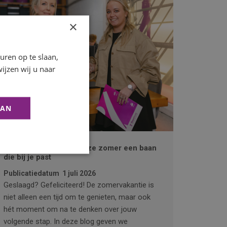
×
ren op te slaan,
ijzen wij u naar
AAN
Geslaagd! Zo vind je deze zomer een baan
die bij je past
Publicatiedatum
1 juli 2026
Geslaagd? Gefeliciteerd! De zomervakantie is
niet alleen een tijd om te genieten, maar ook
hét moment om na te denken over jouw
volgende stap. In deze blog geven we