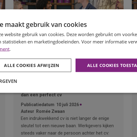
e maakt gebruik van cookies
e website gebruik van cookies. Deze worden gebruikt om voorkeu
 statistieken en marketingdoeleinden. Voor meer informatie verw
ement
.
ALLE COOKIES AFWIJZEN
ALLE COOKIES TOEST
ERGEVEN
Waarom motivatie steeds belangrijker wordt
dan een perfect cv
Publicatiedatum
10 juli 2026
Auteur
Romée Zwaan
Een indrukwekkend cv is niet langer de enige
sleutel tot een nieuwe baan. Werkgevers kijken
steeds vaker naar de persoon achter het cv: