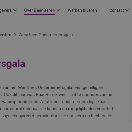
gevers
Over BaanBereik
Werken & Leren
Contact
enten
Westfries Ondernemersgala
rsgala
e van het Westfries Ondernemersgala! Een gezellig en
. Ook dit jaar was BaanBereik weer trotse sponsor van het
t waarop honderden Westfriese ondernemers bij elkaar
, maar vooral ook naar de kansen en mogelijkheden voor het
e zijn geïnspireerd geraakt door de sprekers en hebben de
.