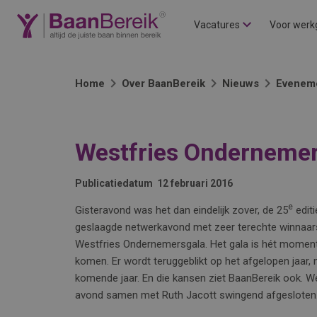
Vacatures
Voor werk
Home
Over BaanBereik
Nieuws
Evenem
Westfries Onderneme
Publicatiedatum
12 februari 2016
e
Gisteravond was het dan eindelijk zover, de 25
editi
geslaagde netwerkavond met zeer terechte winnaars
Westfries Ondernemersgala. Het gala is hét momen
komen. Er wordt teruggeblikt op het afgelopen jaar
komende jaar. En die kansen ziet BaanBereik ook. W
avond samen met Ruth Jacott swingend afgesloten