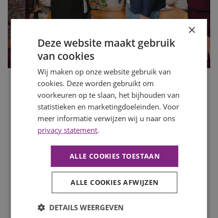
×
Deze website maakt gebruik
van cookies
Wij maken op onze website gebruik van
cookies. Deze worden gebruikt om
Waarom motivatie steeds belangrijker wordt dan een
voorkeuren op te slaan, het bijhouden van
perfect cv
statistieken en marketingdoeleinden. Voor
Publicatiedatum
10 juli 2026
Auteur
meer informatie verwijzen wij u naar ons
Romée Zwaan
Een indrukwekkend cv is niet langer de enige sleutel tot
privacy statement
.
een nieuwe baan. Werkgevers kijken steeds vaker naar de
persoon achter het cv: hoe gemotiveerd is iemand, wil
ALLE COOKIES TOESTAAN
iemand zich ontwikkelen en past diegene binnen het
team? In deze blog lees je waarom motivatie een steeds
grotere rol speelt op de huidige arbeidsmarkt.
ALLE COOKIES AFWIJZEN
LEES MEER
DETAILS WEERGEVEN