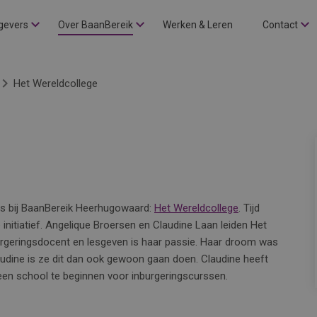
gevers
Over BaanBereik
Werken & Leren
Contact
Het Wereldcollege
ers bij BaanBereik Heerhugowaard:
Het Wereldcollege
. Tijd
initiatief. Angelique Broersen en Claudine Laan leiden Het
burgeringsdocent en lesgeven is haar passie. Haar droom was
dine is ze dit dan ook gewoon gaan doen. Claudine heeft
 een school te beginnen voor inburgeringscurssen.