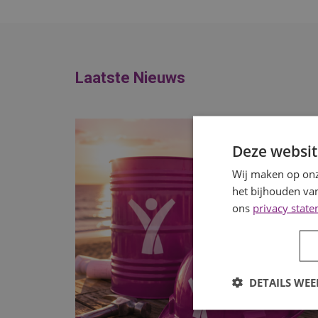
Laatste Nieuws
Deze websit
Wij maken op onz
het bijhouden van
ons
privacy stat
DETAILS WE