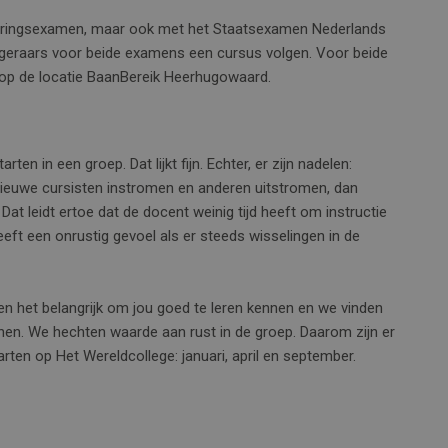
rgeringsexamen, maar ook met het Staatsexamen Nederlands
urgeraars voor beide examens een cursus volgen. Voor beide
t op de locatie BaanBereik Heerhugowaard.
ten in een groep. Dat lijkt fijn. Echter, er zijn nadelen:
 nieuwe cursisten instromen en anderen uitstromen, dan
Dat leidt ertoe dat de docent weinig tijd heeft om instructie
eft een onrustig gevoel als er steeds wisselingen in de
en het belangrijk om jou goed te leren kennen en we vinden
ennen. We hechten waarde aan rust in de groep. Daarom zijn er
ten op Het Wereldcollege: januari, april en september.