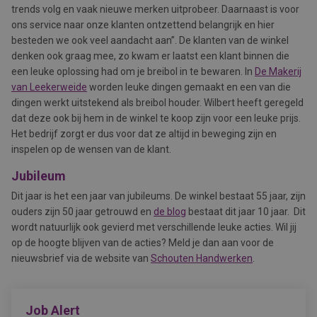
trends volg en vaak nieuwe merken uitprobeer. Daarnaast is voor
ons service naar onze klanten ontzettend belangrijk en hier
besteden we ook veel aandacht aan”. De klanten van de winkel
denken ook graag mee, zo kwam er laatst een klant binnen die
een leuke oplossing had om je breibol in te bewaren. In
De Makerij
van Leekerweide
worden leuke dingen gemaakt en een van die
dingen werkt uitstekend als breibol houder. Wilbert heeft geregeld
dat deze ook bij hem in de winkel te koop zijn voor een leuke prijs.
Het bedrijf zorgt er dus voor dat ze altijd in beweging zijn en
inspelen op de wensen van de klant.
Jubileum
Dit jaar is het een jaar van jubileums. De winkel bestaat 55 jaar, zijn
ouders zijn 50 jaar getrouwd en
de blog
bestaat dit jaar 10 jaar. Dit
wordt natuurlijk ook gevierd met verschillende leuke acties. Wil jij
op de hoogte blijven van de acties? Meld je dan aan voor de
nieuwsbrief via de website van
Schouten Handwerken
.
Job Alert