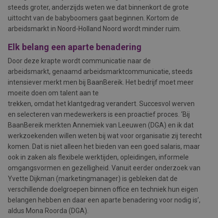
steeds groter, anderzijds weten we dat binnenkort de grote
uittocht van de babyboomers gaat beginnen. Kortom de
arbeidsmarkt in Noord-Holland Noord wordt minder ruim.
Elk belang een aparte benadering
Door deze krapte wordt communicatie naar de
arbeidsmarkt, genaamd arbeidsmarktcommunicatie, steeds
intensiever merkt men bij BaanBereik. Het bedrijf moet meer
moeite doen om talent aan te
trekken, omdat het klantgedrag verandert. Succesvol werven
en selecteren van medewerkers is een proactief proces. ‘Bij
BaanBereik merkten Annemiek van Leeuwen (DGA) en ik dat
werkzoekenden willen weten bij wat voor organisatie zij terecht
komen. Dat is niet alleen het bieden van een goed salaris, maar
ook in zaken als flexibele werktijden, opleidingen, informele
omgangsvormen en gezelligheid. Vanuit eerder onderzoek van
Yvette Dijkman (marketingmanager) is gebleken dat de
verschillende doelgroepen binnen office en techniek hun eigen
belangen hebben en daar een aparte benadering voor nodig is’,
aldus Mona Roorda (DGA).