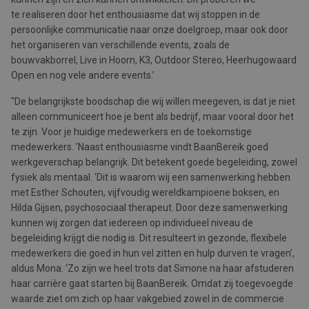
te realiseren door het enthousiasme dat wij stoppen in de
persoonlijke communicatie naar onze doelgroep, maar ook door
het organiseren van verschillende events, zoals de
bouwvakborrel, Live in Hoorn, K3, Outdoor Stereo, Heerhugowaard
Open en nog vele andere events.’
"De belangrijkste boodschap die wij willen meegeven, is dat je niet
alleen communiceert hoe je bent als bedrijf, maar vooral door het
te zijn. Voor je huidige medewerkers en de toekomstige
medewerkers. ’Naast enthousiasme vindt BaanBereik goed
werkgeverschap belangrijk. Dit betekent goede begeleiding, zowel
fysiek als mentaal. ‘Dit is waarom wij een samenwerking hebben
met Esther Schouten, vijfvoudig wereldkampioene boksen, en
Hilda Gijsen, psychosociaal therapeut. Door deze samenwerking
kunnen wij zorgen dat iedereen op individueel niveau de
begeleiding krijgt die nodig is. Dit resulteert in gezonde, flexibele
medewerkers die goed in hun vel zitten en hulp durven te vragen’,
aldus Mona. ‘Zo zijn we heel trots dat Simone na haar afstuderen
haar carrière gaat starten bij BaanBereik. Omdat zij toegevoegde
waarde ziet om zich op haar vakgebied zowel in de commercie