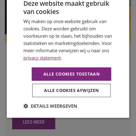
Deze website maakt gebruik
van cookies
Wij maken op onze website gebruik van
cookies. Deze worden gebruikt om
voorkeuren op te slaan, het bijhouden van
statistieken en marketingdoeleinden. Voor
meer informatie verwijzen wij u naar ons
Is jouw organisatie klaar voor de drukke maanden? Zo
privacy statement
.
zorg je dat je op tijd de juiste mensen vindt
Publicatiedatum
7 augustus 2026
ALLE COOKIES TOESTAAN
Auteur
Mayra Wokke
Na de zomervakantie komt de arbeidsmarkt weer volop in
beweging. Voor werkgevers is dit hét moment om vooruit
ALLE COOKIES AFWIJZEN
te kijken en op tijd in te spelen op de personeelsbehoefte
voor de drukke maanden. In deze blog lees je waarom
DETAILS WEERGEVEN
vroeg starten met werven het verschil kan maken.
LEES MEER