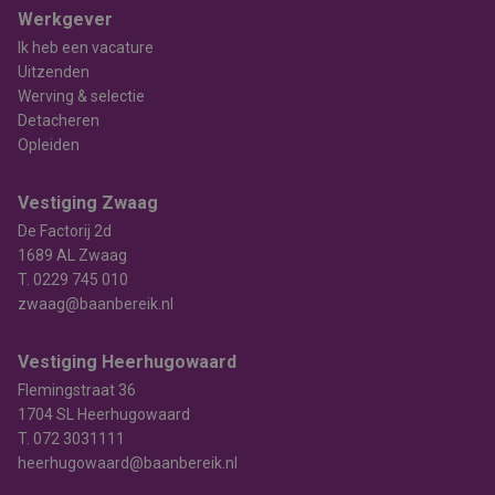
Werkgever
Ik heb een vacature
Uitzenden
Werving & selectie
Detacheren
Opleiden
Vestiging Zwaag
De Factorij 2d
1689 AL Zwaag
T.
0229 745 010
zwaag@baanbereik.nl
Vestiging Heerhugowaard
Flemingstraat 36
1704 SL Heerhugowaard
T.
072 3031111
heerhugowaard@baanbereik.nl