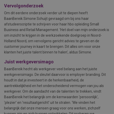
Vervolgonderzoek
Om dit eerdere onderzoek verder uit te diepen heeft
BaanBereik Simone Schuijt gevraagd om bij ons haar
afstudeerscriptie te schrijven voor haar hbo opleiding Small
Business and Retail Management. ‘Het doel van mijn onderzoek is
om inzicht te krijgen in de werkzoekende doelgroep in Noord-
Holland Noord, om vervolgens gericht advies te geven en de
customer journey in kaart te brengen. Dit alles om voor onze
klanten het juiste talent binnen te halen’, aldus Simone.
Juist werkgeversimago
BaanBereik hecht als werkgever veel belang aan het juiste
werkgeversimago. De sleutel daarvoor is employer branding. Dit
houdt in dat je investeert in de herkenbaarheid, de
aantrekkelijkheid en het onderscheidend vermogen van jou als
werkgever. Om de aandacht van de talenten te trekken, vindt
BaanBereik het belangrijk om de kernwaarden ‘persoonlijk’,
‘plezier’ en ‘resultaatgericht’ uit te stralen. ‘We vinden het
belangrijk dat onze mensen graag voor ons werken, zichzelf
kunnen zijn en zich kunnen ontwikkelen. Dit proberen we