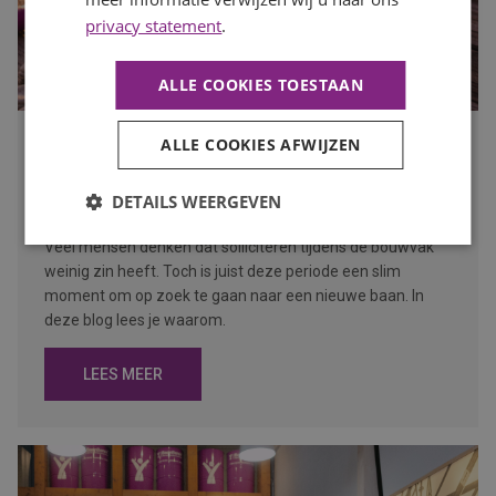
privacy statement
.
ALLE COOKIES TOESTAAN
ALLE COOKIES AFWIJZEN
Waarom de bouwvak hét moment is om op zoek te gaan
naar een nieuwe baan
Publicatiedatum
27 juli 2026
DETAILS WEERGEVEN
Auteur
Mayra Wokke
Veel mensen denken dat solliciteren tijdens de bouwvak
weinig zin heeft. Toch is juist deze periode een slim
moment om op zoek te gaan naar een nieuwe baan. In
deze blog lees je waarom.
LEES MEER