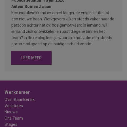
Publicatiedatum
10 juli 2026
Auteur
Romée Zwaan
Een indrukwekkend cv is niet langer de enige sleutel tot
een nieuwe baan. Werkgevers kijken steeds vaker naar de
persoon achter het cv: hoe gemotiveerd is iemand, wil
iemand zich ontwikkelen en past diegene binnen het
team? In deze blog lees je waarom motivatie een steeds
grotere rol speelt op de huidige arbeidsmarkt.
LEES MEER
Werknemer
Over BaanBereik
Vacatures
Nieuws
Ons Team
Stages