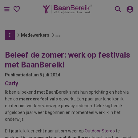
Menu
Medewerkers
Beleef de zomer: werk op festivals
met BaanBereik!
Publicatiedatum
5 juli 2024
Carly
Ik ben al bekend met BaanBereik sinds hun oprichting en heb via
hen op
meerdere festivals
gewerkt. Een paar jaar lang kon ik
echter niet werken vanwege privacy redenen. Gelukkig ben ik
afgelopen jaar weer begonnen en momenteel werk ik in het
onderwijs.
Dit jaar kijk ik er echt naar uit om weer op
Outdoor Stereo
te
werken. De
samenwerking met BaanBereik
bevalt me heel goed,