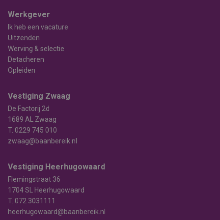
Werkgever
Ik heb een vacature
Uitzenden
Werving & selectie
Detacheren
Opleiden
Vestiging Zwaag
De Factorij 2d
1689 AL Zwaag
T.
0229 745 010
zwaag@baanbereik.nl
Vestiging Heerhugowaard
Flemingstraat 36
1704 SL Heerhugowaard
T.
072 3031111
heerhugowaard@baanbereik.nl