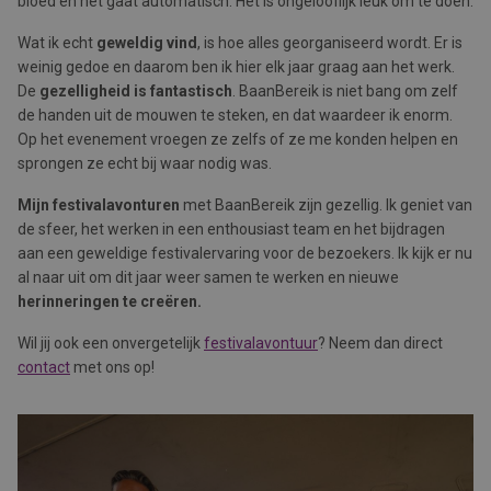
bloed en het gaat automatisch. Het is ongelooflijk leuk om te doen.
Wat ik echt
geweldig vind
, is hoe alles georganiseerd wordt. Er is
weinig gedoe en daarom ben ik hier elk jaar graag aan het werk.
De
gezelligheid is fantastisch
. BaanBereik is niet bang om zelf
de handen uit de mouwen te steken, en dat waardeer ik enorm.
Op het evenement vroegen ze zelfs of ze me konden helpen en
sprongen ze echt bij waar nodig was.
Mijn festivalavonturen
met BaanBereik zijn gezellig. Ik geniet van
de sfeer, het werken in een enthousiast team en het bijdragen
aan een geweldige festivalervaring voor de bezoekers. Ik kijk er nu
al naar uit om dit jaar weer samen te werken en nieuwe
herinneringen te creëren.
Wil jij ook een onvergetelijk
festivalavontuur
? Neem dan direct
contact
met ons op!