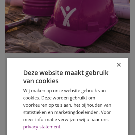
×
Waarom de bouwvak hét moment is om op zoek te gaan
naar een nieuwe baan
Deze website maakt gebruik
Publicatiedatum
27 juli 2026
van cookies
Auteur
Mayra Wokke
Wij maken op onze website gebruik van
Veel mensen denken dat solliciteren tijdens de bouwvak
weinig zin heeft. Toch is juist deze periode een slim
cookies. Deze worden gebruikt om
moment om op zoek te gaan naar een nieuwe baan. In
voorkeuren op te slaan, het bijhouden van
deze blog lees je waarom.
statistieken en marketingdoeleinden. Voor
meer informatie verwijzen wij u naar ons
LEES MEER
privacy statement
.