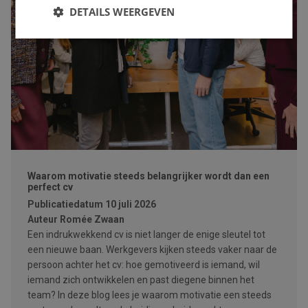
DETAILS WEERGEVEN
Waarom motivatie steeds belangrijker wordt dan een
perfect cv
Publicatiedatum
10 juli 2026
Auteur
Romée Zwaan
Een indrukwekkend cv is niet langer de enige sleutel tot
een nieuwe baan. Werkgevers kijken steeds vaker naar de
persoon achter het cv: hoe gemotiveerd is iemand, wil
iemand zich ontwikkelen en past diegene binnen het
team? In deze blog lees je waarom motivatie een steeds