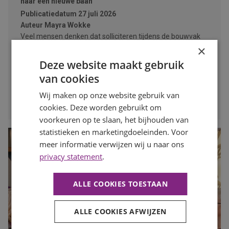
naar een nieuwe baan
Publicatiedatum
27 juli 2026
Auteur
Mayra Wokke
Veel mensen denken dat solliciteren tijdens de bouwvak
×
weinig zin heeft. Toch is juist deze periode een slim
moment om op zoek te gaan naar een nieuwe baan. In
Deze website maakt gebruik
deze blog lees je waarom.
van cookies
Wij maken op onze website gebruik van
LEES MEER
cookies. Deze worden gebruikt om
voorkeuren op te slaan, het bijhouden van
statistieken en marketingdoeleinden. Voor
meer informatie verwijzen wij u naar ons
privacy statement
.
ALLE COOKIES TOESTAAN
ALLE COOKIES AFWIJZEN