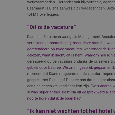
werkzaamheden. Hieronder valt bijvoorbeeld; agend
Daarnaast is Diane aanwezig bij vergaderingen. Deze 
tot MT overleggen.
“Dit is dé vacature”
Diane heeft ruime ervaring als Management Assiste
verzekeringsmaatschappij, maar deze branche was n
geattendeerd op twee vacatures, waaronder de functi
gelezen, want ik dacht; dit is hem. Waarom heb ik n
gereageerd op de vacature ondanks de onzekere tijd
gebeld door Desiree. We zijn in gesprek gegaan en ik
moment dat Diane reageerde op de vacature liepen er
gesprek met Diane gaf Desiree aan dat ze haar alsno
eens de geschikte kandidaat kon zijn.
“Kort daarna w
Ik was super enthousiast. Na dit gesprek werd al sn
nog te horen dat ik de baan had”.
“Ik kan niet wachten tot het hotel