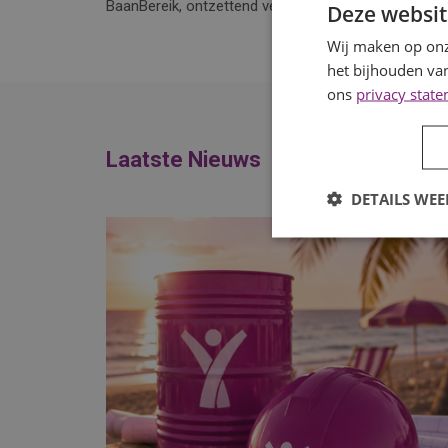
BaanBereik, ontzettend veel werkplezier en succes!
Deze websit
Wij maken op onz
het bijhouden van
ons
privacy stat
Laatste Nieuws
DETAILS WE