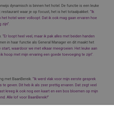
onwijs dynamisch is binnen het hotel. De functie is een leuke
t restaurant waar je op focust, het is het totaalpakket.
“Ik
het hotel weer volloopt. Dat ik ook mag gaan ervaren hoe
zijn”.
n.
“Er loopt heel veel, maar ik pak alles met beiden handen
nen in haar functie als General Manager en dit maakt het
start, waardoor we met elkaar meegroeien.
Het leuke aan
 ik hoop met mijn ervaring een goede toevoeging te zijn”.
ing met BaanBereik.
“Ik werd vlak voor mijn eerste gesprek
e geven. Dit heb ik als zeer prettig ervaren. Dat zegt veel
aast kreeg ik ook nog een kaart en een bos bloemen op mijn
nd. Alle lof voor BaanBereik!”
tige functie. Desiree Romar wenst jou, namens heel