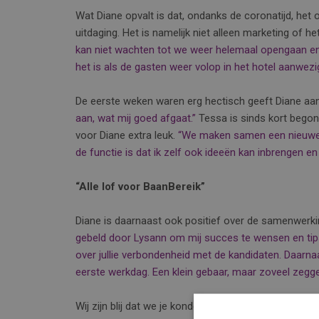
Wat Diane opvalt is dat, ondanks de coronatijd, het 
uitdaging. Het is namelijk niet alleen marketing of he
kan niet wachten tot we weer helemaal opengaan en 
het is als de gasten
weer volop in het hotel aanwezig 
De eerste weken waren erg hectisch geeft Diane aa
aan, wat mij goed afgaat.”
Tessa is sinds kort begon
voor Diane extra leuk.
“We maken samen een nieuwe 
de functie is dat ik zelf ook ideeën kan inbrengen en
“Alle lof voor BaanBereik”
Diane is daarnaast ook positief over de samenwerk
gebeld door Lysann om mij succes te wensen en tips t
over jullie verbondenheid met de kandidaten. Daarn
eerste werkdag. Een klein gebaar, maar zoveel zegge
Wij zijn blij dat we je konden helpen bij deze prach