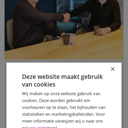
×
Is jouw organisatie klaar voor de drukke maanden? Zo
zorg je dat je op tijd de juiste mensen vindt
Deze website maakt gebruik
Publicatiedatum
7 augustus 2026
van cookies
Auteur
Mayra Wokke
Wij maken op onze website gebruik van
Na de zomervakantie komt de arbeidsmarkt weer volop in
cookies. Deze worden gebruikt om
beweging. Voor werkgevers is dit hét moment om vooruit
voorkeuren op te slaan, het bijhouden van
te kijken en op tijd in te spelen op de personeelsbehoefte
voor de drukke maanden. In deze blog lees je waarom
statistieken en marketingdoeleinden. Voor
vroeg starten met werven het verschil kan maken.
meer informatie verwijzen wij u naar ons
privacy statement
.