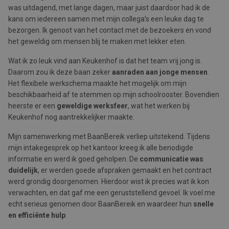
was uitdagend, met lange dagen, maar juist daardoor had ik de
kans om iedereen samen met mijn collega’s een leuke dag te
bezorgen. Ik genoot van het contact met de bezoekers en vond
het geweldig om mensen blij te maken met lekker eten.
Wat ik zo leuk vind aan Keukenhof is dat het team vrij jong is.
Daarom zou ik deze baan zeker
aanraden aan jonge mensen
.
Het flexibele werkschema maakte het mogelijk om mijn
beschikbaarheid af te stemmen op mijn schoolrooster. Bovendien
heerste er een
geweldige werksfeer
, wat het werken bij
Keukenhof nog aantrekkelijker maakte.
Mijn samenwerking met BaanBereik verliep uitstekend. Tijdens
mijn intakegesprek op het kantoor kreeg ik alle benodigde
informatie en werd ik goed geholpen. De
communicatie was
duidelijk
, er werden goede afspraken gemaakt en het contract
werd grondig doorgenomen. Hierdoor wist ik precies wat ik kon
verwachten, en dat gaf me een geruststellend gevoel. Ik voel me
echt serieus genomen door BaanBereik en waardeer hun
snelle
en efficiënte hulp
.